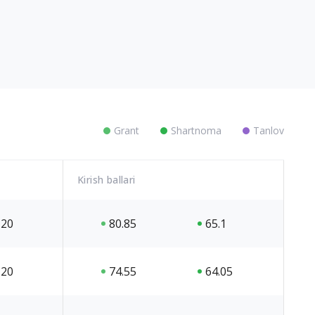
Grant
Shartnoma
Tanlov
Kirish ballari
20
80.85
65.1
20
74.55
64.05