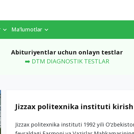
r
Ma'lumotlar
Abituriyentlar uchun onlayn testlar
➡️ DTM DIAGNOSTIK TESTLAR
Jizzax politexnika instituti kirish
Jizzax politexnika instituti 1992 yili O‘zbekist
fevraldagi Farmoni va Vazirlar Mahkamasining