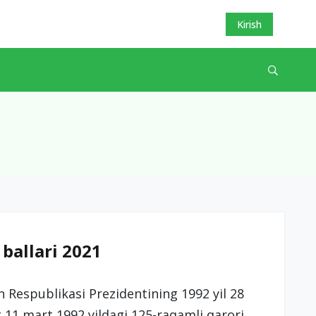
Kirish
 ballari 2021
on Respublikasi Prezidentining 1992 yil 28
 11 mart 1992 yildagi 125-raqamli qarori