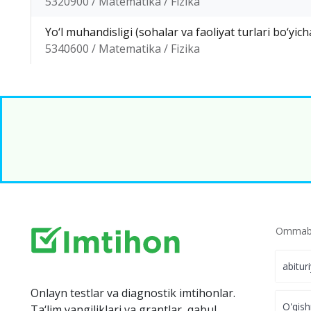
5320900 / Matematika / Fizika
Yo‘l muhandisligi (sohalar va faoliyat turlari bo‘yich
5340600 / Matematika / Fizika
Ommabo
abitur
Onlayn testlar va diagnostik imtihonlar.
O'qish
Ta‘lim yangiliklari va grantlar, qabul