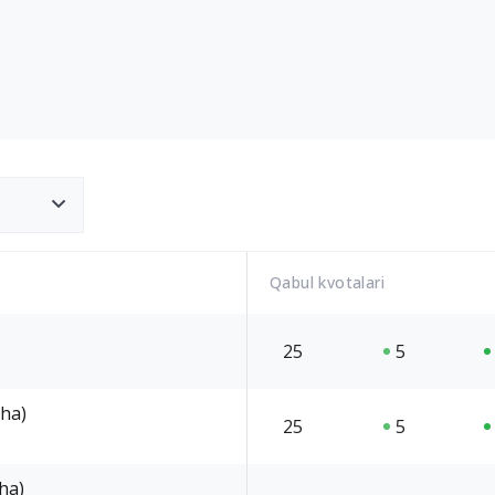
Qabul kvotalari
25
5
cha)
25
5
cha)