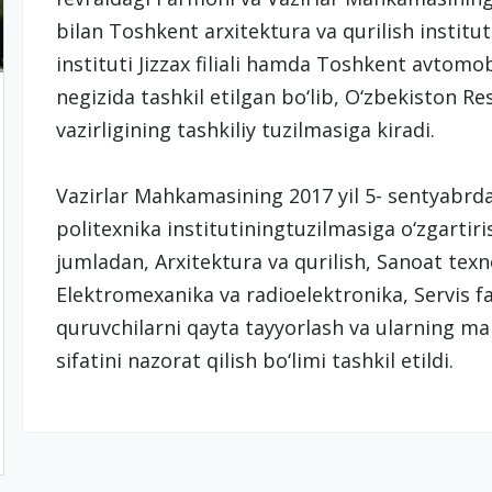
bilan Toshkent arxitektura va qurilish institut
instituti Jizzax filiali hamda Toshkent avtomobil 
negizida tashkil etilgan bo‘lib, O‘zbekiston Re
vazirligining tashkiliy tuzilmasiga kiradi.
Vazirlar Mahkamasining 2017 yil 5- sentyabrdag
politexnika institutiningtuzilmasiga o‘zgartirish
jumladan, Arxitektura va qurilish, Sanoat texn
Elektromexanika va radioelektronika, Servis fak
quruvchilarni qayta tayyorlash va ularning mal
sifatini nazorat qilish bo‘limi tashkil etildi.