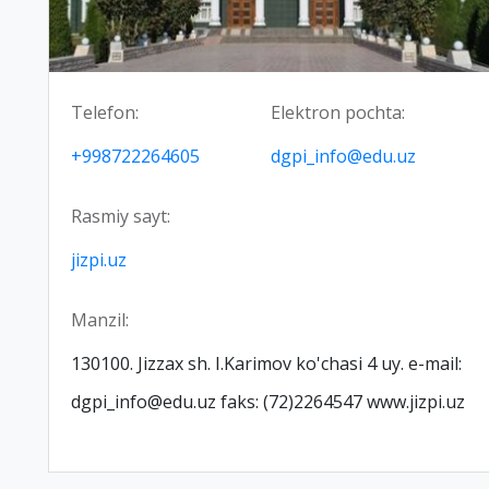
Telefon:
Elektron pochta:
+998722264605
dgpi_info@edu.uz
Rasmiy sayt:
jizpi.uz
Manzil:
130100. Jizzax sh. I.Karimov ko'chasi 4 uy. e-mail:
dgpi_info@edu.uz faks: (72)2264547 www.jizpi.uz