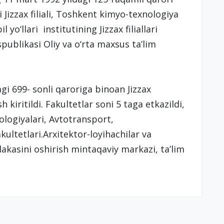
i Jizzax filiali, Toshkent kimyo-texnologiya
yo‘llari institutining Jizzax filiallari
spublikasi Oliy va o‘rta maxsus ta’lim
i 699- sonli qaroriga binoan Jizzax
 kiritildi. Fakultetlar soni 5 taga etkazildi,
ologiyalari, Avtotransport,
ultetlari.Arxitektor-loyihachilar va
akasini oshirish mintaqaviy markazi, ta’lim