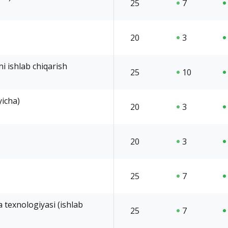
25
7
20
3
ni ishlab chiqarish
25
10
yicha)
20
3
20
3
25
7
 texnologiyasi (ishlab
25
7