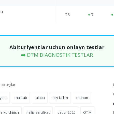
a)
25
7
Abituriyentlar uchun onlayn testlar
➡️ DTM DIAGNOSTIK TESTLAR
p teglar
iyent
maktab
talaba
oliy ta'lim
imtihon
ni ko'chirish
milliy sertifikat
qabul 2025
OTM