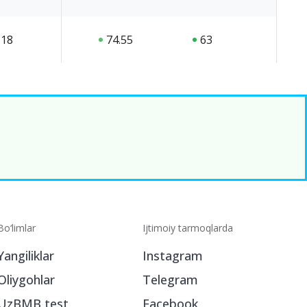
18
74.55
63
Bo‘limlar
Ijtimoiy tarmoqlarda
Yangiliklar
Instagram
Oliygohlar
Telegram
UzBMB test
Facebook