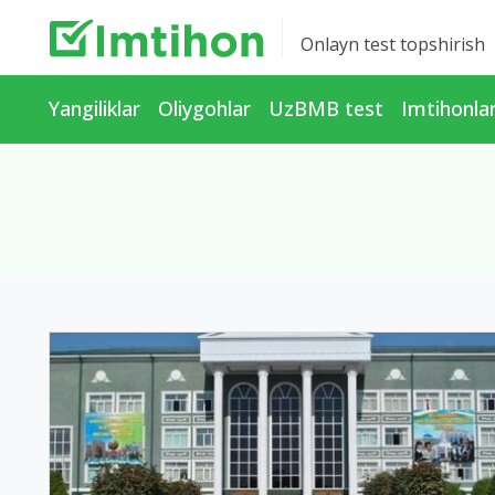
Onlayn test topshirish
Yangiliklar
Oliygohlar
UzBMB test
Imtihonla