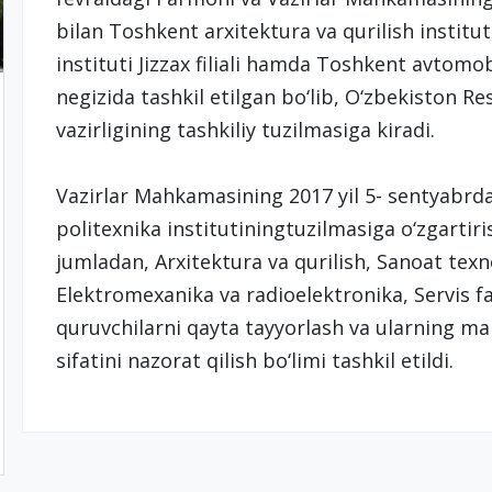
bilan Toshkent arxitektura va qurilish institut
instituti Jizzax filiali hamda Toshkent avtomobil 
negizida tashkil etilgan bo‘lib, O‘zbekiston Re
vazirligining tashkiliy tuzilmasiga kiradi.
Vazirlar Mahkamasining 2017 yil 5- sentyabrdag
politexnika institutiningtuzilmasiga o‘zgartirish
jumladan, Arxitektura va qurilish, Sanoat texn
Elektromexanika va radioelektronika, Servis fak
quruvchilarni qayta tayyorlash va ularning mal
sifatini nazorat qilish bo‘limi tashkil etildi.