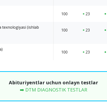
100
23
 texnologiyasi (ishlab
100
23
a)
100
23
Abituriyentlar uchun onlayn testlar
➡️ DTM DIAGNOSTIK TESTLAR