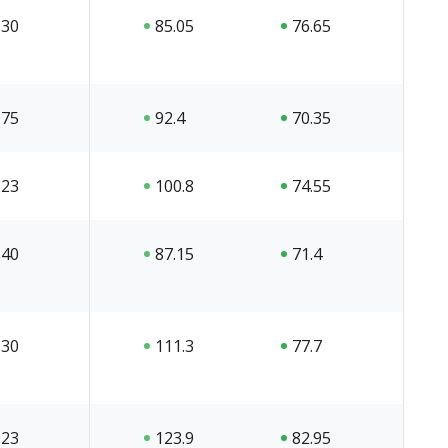
30
85.05
76.65
75
92.4
70.35
23
100.8
74.55
40
87.15
71.4
30
111.3
77.7
23
123.9
82.95