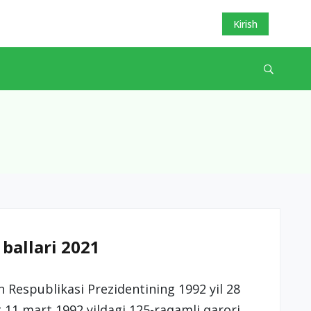
Kirish
 ballari 2021
on Respublikasi Prezidentining 1992 yil 28
 11 mart 1992 yildagi 125-raqamli qarori