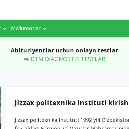
r
Ma'lumotlar
Abituriyentlar uchun onlayn testlar
➡️ DTM DIAGNOSTIK TESTLAR
Jizzax politexnika instituti kirish
Jizzax politexnika instituti 1992 yili O‘zbekist
fevraldagi Farmoni va Vazirlar Mahkamasining