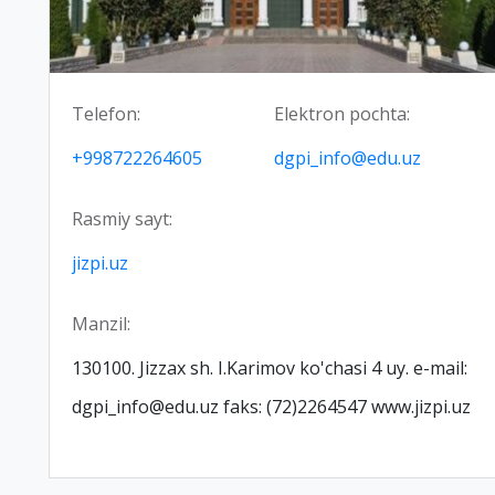
Telefon:
Elektron pochta:
+998722264605
dgpi_info@edu.uz
Rasmiy sayt:
jizpi.uz
Manzil:
130100. Jizzax sh. I.Karimov ko'chasi 4 uy. e-mail:
dgpi_info@edu.uz faks: (72)2264547 www.jizpi.uz