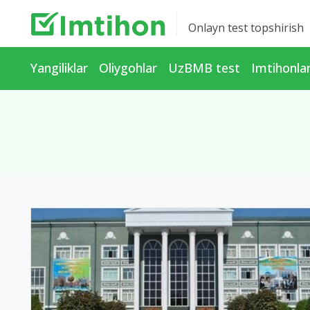
Onlayn test topshirish
Yangiliklar
Oliygohlar
UzBMB test
Imtihonla