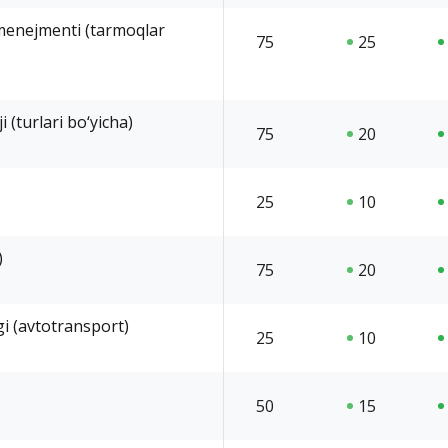
 menejmenti (tarmoqlar
75
25
 (turlari bo‘yicha)
75
20
25
10
)
75
20
gi (avtotransport)
25
10
50
15