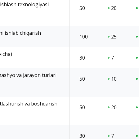
 ishlash texnologiyasi
50
20
ni ishlab chiqarish
100
25
yicha)
30
7
mashyo va jarayon turlari
50
10
tlashtirish va boshqarish
50
20
30
7