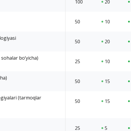
100
20
50
10
logiyasi
50
20
 sohalar bo‘yicha)
25
10
cha)
50
15
ogiyalari (tarmoqlar
50
15
25
5