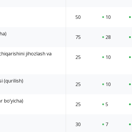
50
10
cha)
75
28
hiqarishini jihozlash va
25
10
 (qurilish)
25
10
r bo‘yicha)
25
5
30
7