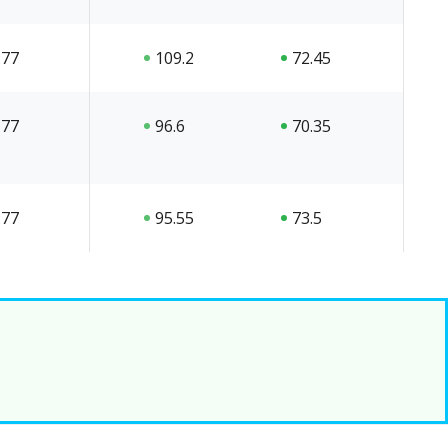
77
109.2
72.45
77
96.6
70.35
77
95.55
73.5