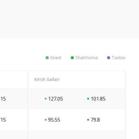
Grant
Shartnoma
Tanlov
Kirish ballari
15
127.05
101.85
15
95.55
79.8