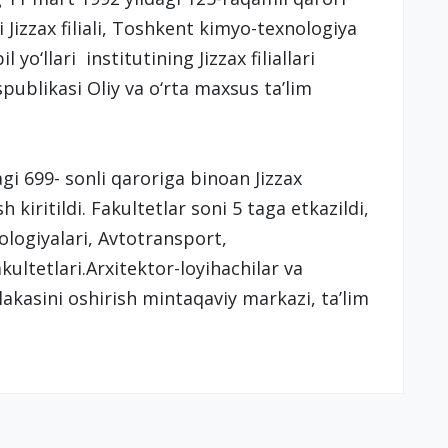
i Jizzax filiali, Toshkent kimyo-texnologiya
yo‘llari institutining Jizzax filiallari
spublikasi Oliy va o‘rta maxsus ta’lim
i 699- sonli qaroriga binoan Jizzax
 kiritildi. Fakultetlar soni 5 taga etkazildi,
ologiyalari, Avtotransport,
ultetlari.Arxitektor-loyihachilar va
akasini oshirish mintaqaviy markazi, ta’lim