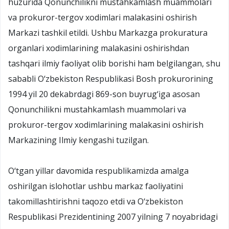
huzurida Qonunchilikni mustahkamlash muammolari
va prokuror-tergov xodimlari malakasini oshirish
Markazi tashkil etildi. Ushbu Markazga prokuratura
organlari xodimlarining malakasini oshirishdan
tashqari ilmiy faoliyat olib borishi ham belgilangan, shu
sababli O‘zbekiston Respublikasi Bosh prokurorining
1994 yil 20 dekabrdagi 869-son buyrug‘iga asosan
Qonunchilikni mustahkamlash muammolari va
prokuror-tergov xodimlarining malakasini oshirish
Markazining Ilmiy kengashi tuzilgan.
O‘tgan yillar davomida respublikamizda amalga
oshirilgan islohotlar ushbu markaz faoliyatini
takomillashtirishni taqozo etdi va O‘zbekiston
Respublikasi Prezidentining 2007 yilning 7 noyabridagi