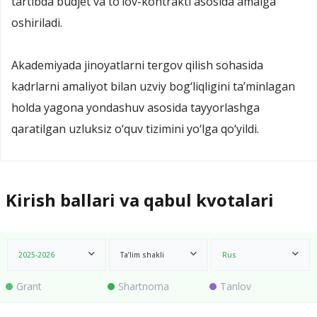
tartibda budjet va to‘lov-kontrakti asosida amalga
oshiriladi.
Akademiyada jinoyatlarni tergov qilish sohasida
kadrlarni amaliyot bilan uzviy bog‘liqligini ta’minlagan
holda yagona yondashuv asosida tayyorlashga
qaratilgan uzluksiz o‘quv tizimini yo‘lga qo‘yildi.
Kirish ballari va qabul kvotalari
2025-2026
Ta’lim shakli
Rus
Grant
Shartnoma
Tanlov