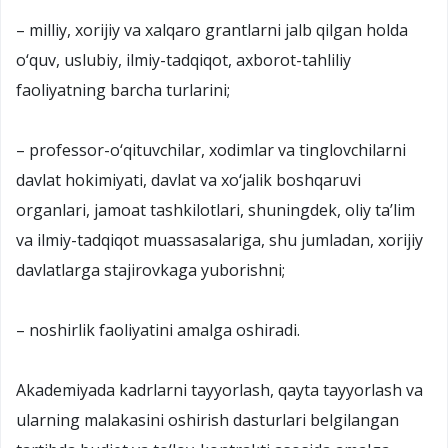
– milliy, xorijiy va xalqaro grantlarni jalb qilgan holda
o‘quv, uslubiy, ilmiy-tadqiqot, axborot-tahliliy
faoliyatning barcha turlarini;
– professor-o‘qituvchilar, xodimlar va tinglovchilarni
davlat hokimiyati, davlat va xo‘jalik boshqaruvi
organlari, jamoat tashkilotlari, shuningdek, oliy ta’lim
va ilmiy-tadqiqot muassasalariga, shu jumladan, xorijiy
davlatlarga stajirovkaga yuborishni;
– noshirlik faoliyatini amalga oshiradi.
Akademiyada kadrlarni tayyorlash, qayta tayyorlash va
ularning malakasini oshirish dasturlari belgilangan