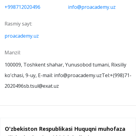
+998712020496
info@proacademy.uz
Rasmiy sayt:
proacademy.uz
Manzil:
100009, Toshkent shahar, Yunusobod tumani, Rixsiliy
ko'chasi, 9-uy, E-mail: info@proacademy.uzTel:+(998)71-
2020496sb.tsul@exat.uz
O'zbekiston Respublikasi Huquqni muhofaza