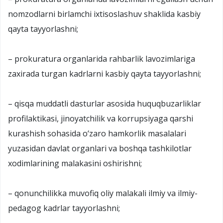
nomzodlarni birlamchi ixtisoslashuv shaklida kasbiy
qayta tayyorlashni;
– prokuratura organlarida rahbarlik lavozimlariga
zaxirada turgan kadrlarni kasbiy qayta tayyorlashni;
– qisqa muddatli dasturlar asosida huquqbuzarliklar
profilaktikasi, jinoyatchilik va korrupsiyaga qarshi
kurashish sohasida o‘zaro hamkorlik masalalari
yuzasidan davlat organlari va boshqa tashkilotlar
xodimlarining malakasini oshirishni;
– qonunchilikka muvofiq oliy malakali ilmiy va ilmiy-
pedagog kadrlar tayyorlashni;