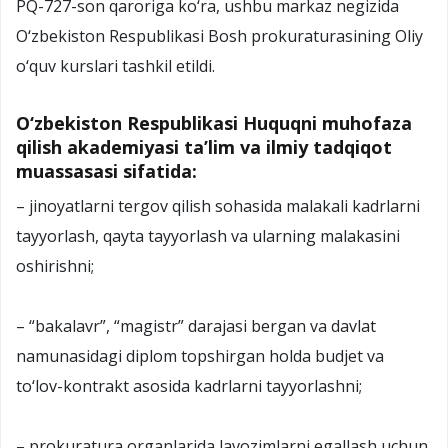
PQ-727-son qaroriga ko‘ra, ushbu markaz negizida
O‘zbekiston Respublikasi Bosh prokuraturasining Oliy
o‘quv kurslari tashkil etildi.
O‘zbekiston Respublikasi Huquqni muhofaza
qilish akademiyasi ta’lim va ilmiy tadqiqot
muassasasi sifatida:
– jinoyatlarni tergov qilish sohasida malakali kadrlarni
tayyorlash, qayta tayyorlash va ularning malakasini
oshirishni;
– “bakalavr”, “magistr” darajasi bergan va davlat
namunasidagi diplom topshirgan holda budjet va
to‘lov-kontrakt asosida kadrlarni tayyorlashni;
– prokuratura organlarida lavozimlarni egallash uchun