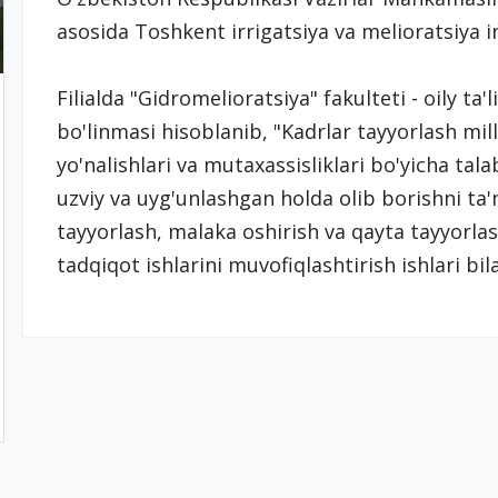
asosida Toshkent irrigatsiya va melioratsiya ins
Filialda "Gidromelioratsiya" fakulteti - oily t
bo'linmasi hisoblanib, "Kadrlar tayyorlash mill
yo'nalishlari va mutaxassisliklari bo'yicha talab
uzviy va uyg'unlashgan holda olib borishni ta
tayyorlash, malaka oshirish va qayta tayyorla
tadqiqot ishlarini muvofiqlashtirish ishlari bi