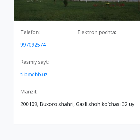
Telefon:
Elektron pochta:
997092574
Rasmiy sayt:
tiiamebb.uz
Manzil:
200109, Buxoro shahri, Gazli shoh ko`chasi 32 uy