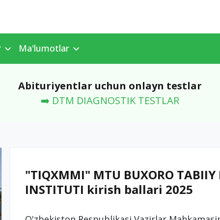
r
Ma'lumotlar
Abituriyentlar uchun onlayn testlar
➡️ DTM DIAGNOSTIK TESTLAR
"TIQXMMI" MTU BUXORO TABIIY
INSTITUTI kirish ballari 2025
O'zbekiston Respublikasi Vazirlar Mahkamasini