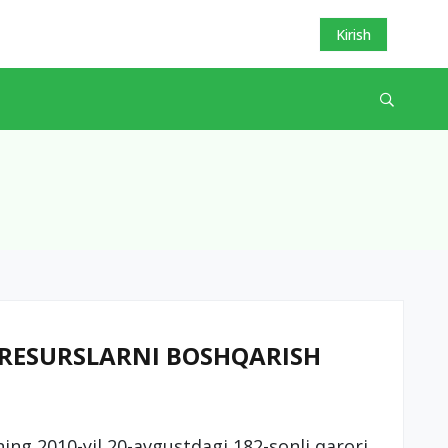
Kirish
 RESURSLARNI BOSHQARISH
ng 2010-yil 20-avgustdagi 182-sonli qarori