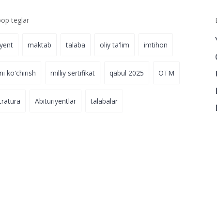
p teglar
iyent
maktab
talaba
oliy ta'lim
imtihon
ni ko'chirish
milliy sertifikat
qabul 2025
OTM
tratura
Abituriyentlar
talabalar