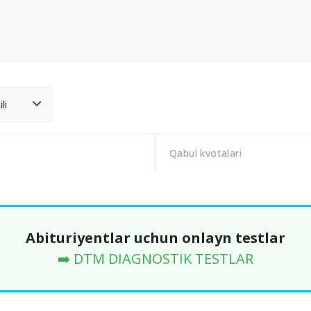
li
Qabul kvotalari
Abituriyentlar uchun onlayn testlar
➡️ DTM DIAGNOSTIK TESTLAR