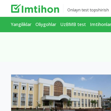
Onlayn test topshirish
Yangiliklar
Oliygohlar
UzBMB test
Imtihonla