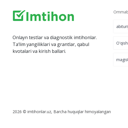
Ommabo
abitur
Onlayn testlar va diagnostik imtihonlar.
O'qish
Ta‘lim yangiliklari va grantlar, qabul
kvotalari va kirish ballari.
magis
2026 © imtihonlar.uz, Barcha huquqlar himoyalangan