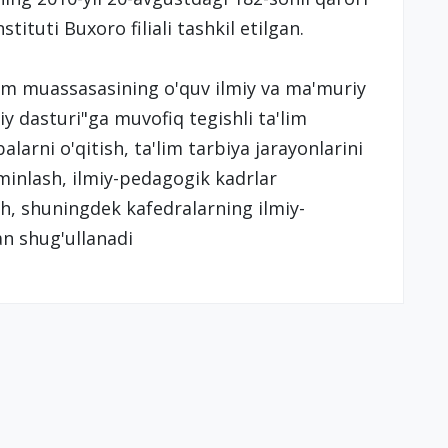
tituti Buxoro filiali tashkil etilgan.
a'lim muassasasining o'quv ilmiy va ma'muriy
iy dasturi"ga muvofiq tegishli ta'lim
alarni o'qitish, ta'lim tarbiya jarayonlarini
'minlash, ilmiy-pedagogik kadrlar
sh, shuningdek kafedralarning ilmiy-
lan shug'ullanadi