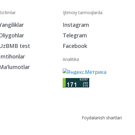
Bo‘limlar
Ijtimoiy tarmoqlarda
Yangiliklar
Instagram
Oliygohlar
Telegram
UzBMB test
Facebook
Imtihonlar
Analitika
Ma'lumotlar
Foydalanish shartlari