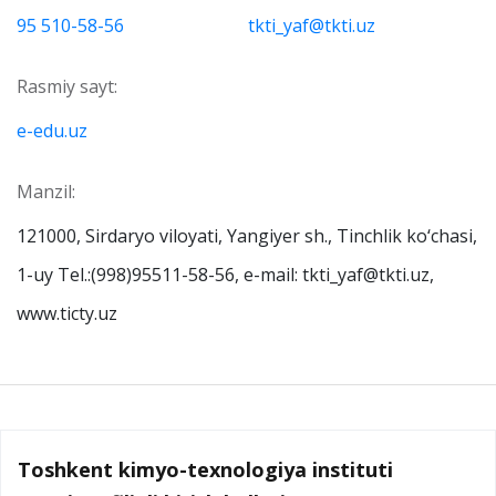
95 510-58-56
tkti_yaf@tkti.uz
Rasmiy sayt:
e-edu.uz
Manzil:
121000, Sirdaryo viloyati, Yangiyer sh., Tinchlik ko‘chasi,
1-uy Tel.:(998)95511-58-56, e-mail: tkti_yaf@tkti.uz,
www.ticty.uz
Toshkent kimyo-texnologiya instituti