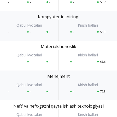
-
-
-
-
56.7
Kompyuter injiniringi
-
-
-
-
56.9
Materialshunoslik
-
-
-
-
62.6
Menejment
-
-
-
-
75.9
Neftʼ va neft-gazni qayta ishlash texnologiyasi