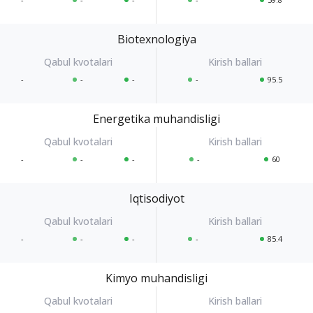
Biotexnologiya
-
-
-
-
95.5
Energetika muhandisligi
-
-
-
-
60
Iqtisodiyot
-
-
-
-
85.4
Kimyo muhandisligi