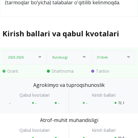
(tarmoqlar bo‘yicha) talabalar o'qitilib kelinmoqda.
Kirish ballari va qabul kvotalari
2025-2026
Kunduzgi
O‘zbek
Grant
Shartnoma
Tanlov
Agrokimyo va tuproqshunoslik
-
-
-
-
72.1
Atrof-muhit muhandisligi
-
-
-
-
59.8