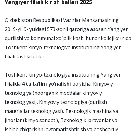
Yangiyer filiali kirish ballari 2025
O‘zbekiston Respublikasi Vazirlar Mahkamasining
2019-yil 9-iyuldagi 573-sonli qaroriga asosan Yangiyer
qurilishi va kommunal xo‘jalik kasb-hunar kolleji o‘rnida
Toshkent kimyo-texnologiya institutining Yangiyer
filiali tashkil etildi.
Toshkent kimyo-texnologiya institutining Yangiyer
filialida
4 ta ta'lim yo‘nalishi
bo‘yicha: Kimyoviy
texnologiya (noorganik moddalar kimyoviy
texnologiyasi), Kimyoviy texnologiya (qurilish
materiallar texnologiyasi), Texnologik mashina va
jihozlar (kimyo sanoati), Texnologik jarayonlar va
ishlab chiqarishni avtomatlashtirish va boshqaruv