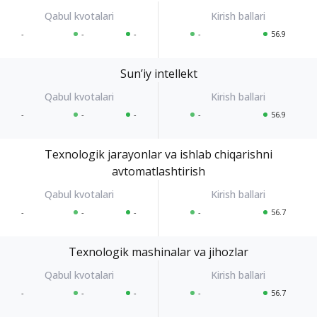
-
-
-
-
56.9
Sunʼiy intellekt
-
-
-
-
56.9
Texnologik jarayonlar va ishlab chiqarishni
avtomatlashtirish
-
-
-
-
56.7
Texnologik mashinalar va jihozlar
-
-
-
-
56.7