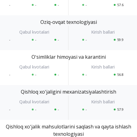
-
-
-
-
57.6
Oziq-ovqat texnologiyasi
-
-
-
-
59.9
Oʻsimliklar himoyasi va karantini
-
-
-
-
56.8
Qishloq xoʻjaligini mexanizatsiyalashtirish
-
-
-
-
57.9
Qishloq xoʻjalik mahsulotlarini saqlash va qayta ishlash
texnologiyasi