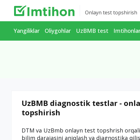
Onlayn test topshirish
Yangiliklar
Oliygohlar
UzBMB test
Imtihonla
UzBMB diagnostik testlar - onla
topshirish
DTM va UzBmb onlayn test topshrish orqali
bilim darajasini aniqlash va diagnostika qil