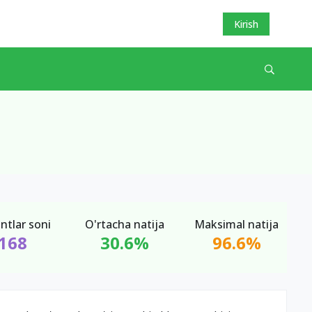
Kirish
ntlar soni
O'rtacha natija
Maksimal natija
168
30.6%
96.6%