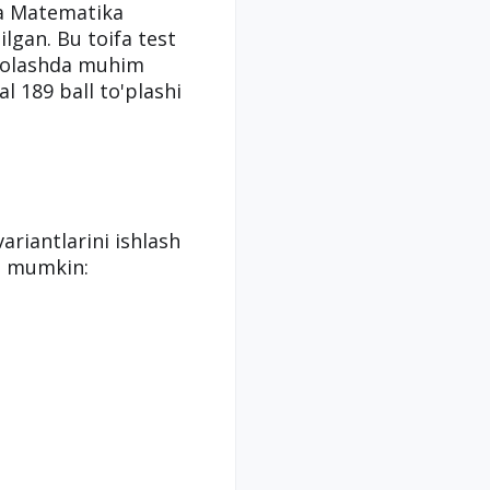
da Matematika
ilgan. Bu toifa test
aholashda muhim
 189 ball to'plashi
ariantlarini ishlash
iz mumkin: