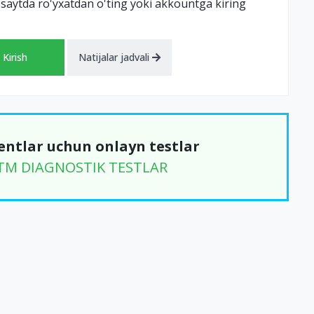
 saytda ro'yxatdan o'ting yoki akkountga kiring
Kirish
Natijalar jadvali
entlar uchun onlayn testlar
DTM DIAGNOSTIK TESTLAR