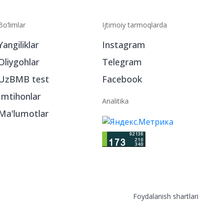
Bo‘limlar
Ijtimoiy tarmoqlarda
Yangiliklar
Instagram
Oliygohlar
Telegram
UzBMB test
Facebook
Imtihonlar
Analitika
Ma'lumotlar
Foydalanish shartlari