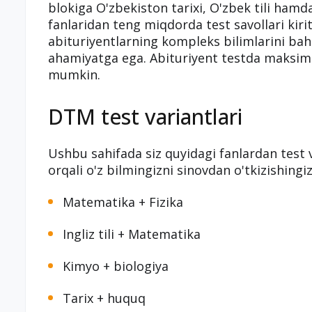
blokiga O'zbekiston tarixi, O'zbek tili ham
fanlaridan teng miqdorda test savollari kirit
abituriyentlarning kompleks bilimlarini b
ahamiyatga ega. Abituriyent testda maksimal
mumkin.
DTM test variantlari
Ushbu sahifada siz quyidagi fanlardan test v
orqali o'z bilmingizni sinovdan o'tkizishing
Matematika + Fizika
Ingliz tili + Matematika
Kimyo + biologiya
Tarix + huquq