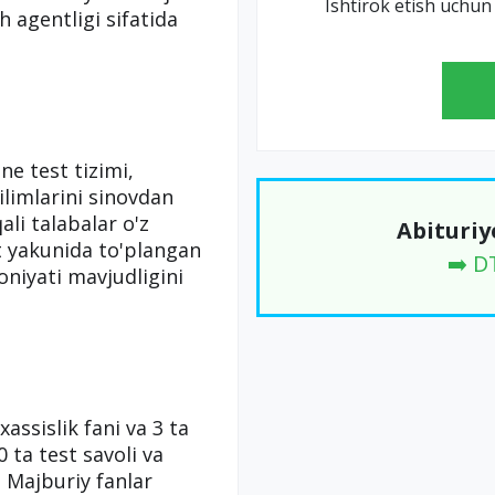
Ishtirok etish uchun
 agentligi sifatida
ne test tizimi,
ilimlarini sinovdan
li talabalar o'z
Abituriy
st yakunida to'plangan
➡️ 
oniyati mavjudligini
assislik fani va 3 ta
 ta test savoli va
 Majburiy fanlar