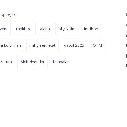
p teglar
iyent
maktab
talaba
oliy ta'lim
imtihon
ni ko'chirish
milliy sertifikat
qabul 2025
OTM
tratura
Abituriyentlar
talabalar