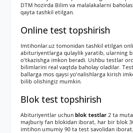
DTM hozirda Bilim va malalakalarni baholash
qayta tashkil etilgan.
Online test topshirish
Imtihonlar.uz tomonidan tashkil etilgan onli
abituriyentlarga qulaylik yaratib, ularning b
o'tkazishga imkon beradi. Ushbu testlar orqa
bilimlarini real vaqtda baholay oladilar. Te
ballarga mos qaysi yo'nalishlarga kirish imk
bilib olishingiz mumkin.
Blok test topshirish
Abituriyentlar uchun
blok testlar
2 ta mutax
majburiy fan blokidan iborat, har bir blok 30
imtihon umumiy 90 ta test savolidan iborat.