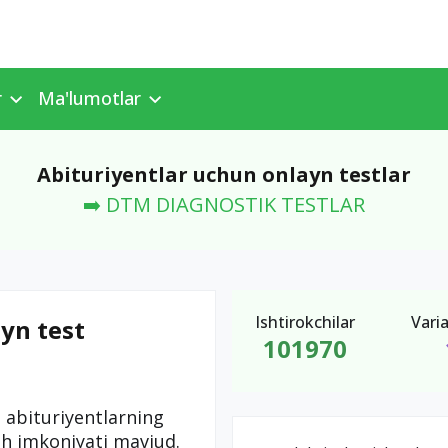
r
Ma'lumotlar
Abituriyentlar uchun onlayn testlar
➡️ DTM DIAGNOSTIK TESTLAR
Ishtirokchilar
Varia
yn test
101970
 abituriyentlarning
ish imkoniyati mavjud.