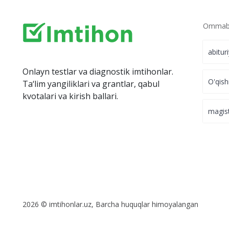
Ommabo
abitur
Onlayn testlar va diagnostik imtihonlar.
O'qish
Ta‘lim yangiliklari va grantlar, qabul
kvotalari va kirish ballari.
magis
2026 © imtihonlar.uz, Barcha huquqlar himoyalangan