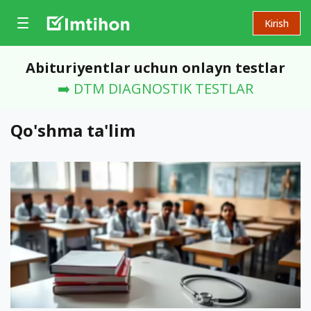
Kirish
Abituriyentlar uchun onlayn testlar
➡️ DTM DIAGNOSTIK TESTLAR
Qo'shma ta'lim