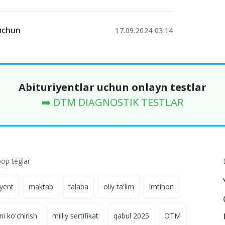
 uchun
17.09.2024 03:14
Abituriyentlar uchun onlayn testlar
➡️ DTM DIAGNOSTIK TESTLAR
p teglar
iyent
maktab
talaba
oliy ta'lim
imtihon
ni ko'chirish
milliy sertifikat
qabul 2025
OTM