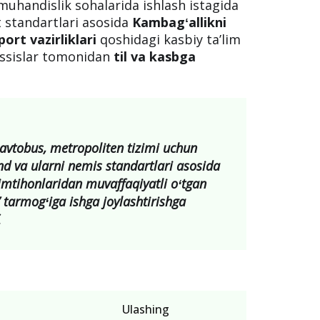
uhandislik sohalarida ishlash istagida
 standartlari asosida
Kambagʻallikni
ort vazirliklari
qoshidagi kasbiy taʼlim
ssislar tomonidan
til va kasbga
 avtobus, metropoliten tizimi uchun
d va ularni nemis standartlari asosida
 imtihonlaridan muvaffaqiyatli oʻtgan
tarmogʻiga ishga joylashtirishga
.
Ulashing