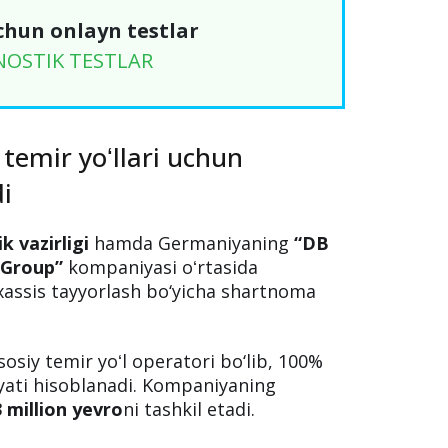
chun onlayn testlar
NOSTIK TESTLAR
emir yoʻllari uchun
i
k vazirligi
hamda Germaniyaning
“DB
 Group”
kompaniyasi oʻrtasida
xassis tayyorlash bo‘yicha shartnoma
siy temir yoʻl operatori bo‘lib, 100%
iyati hisoblanadi. Kompaniyaning
 million yevro
ni tashkil etadi.