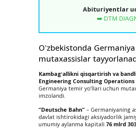
Abituriyentlar u
➡️ DTM DIAG
Oʻzbekistonda Germaniya t
mutaxassislar tayyorlanad
Kambagʻallikni qisqartirish va bandli
Engineering Consulting Operations
Germaniya temir yo‘llari uchun muta
imzolandi.
“Deutsche Bahn”
– Germaniyaning aso
davlat ishtirokidagi aksiyadorlik jam
umumiy aylanma kapitali
76 mlrd 303