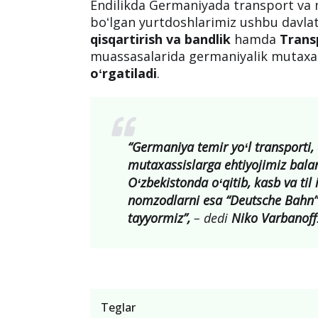
Endilikda Germaniyada transport va m
boʻlgan yurtdoshlarimiz ushbu davlat
qisqartirish va bandlik
hamda
Transp
muassasalarida germaniyalik mutaxa
oʻrgatiladi
.
“Germaniya temir yoʻl transporti,
mutaxassislarga ehtiyojimiz balan
Oʻzbekistonda oʻqitib, kasb va til
nomzodlarni esa “Deutsche Bahn” 
tayyormiz”,
– dedi
Niko Varbanoff
Teglar