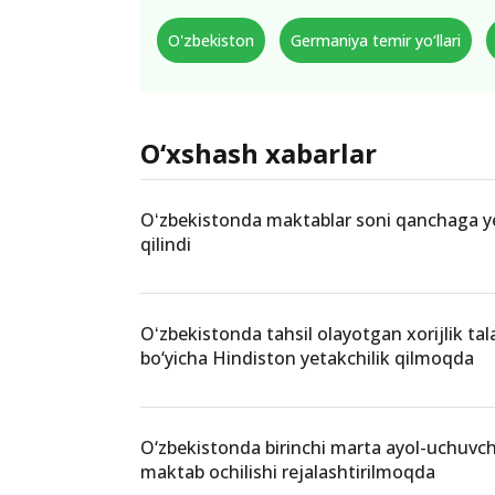
O'zbekiston
Germaniya temir yo‘llari
O‘xshash xabarlar
Oʻzbekistonda maktablar soni qanchaga y
qilindi
Oʻzbekistonda tahsil olayotgan xorijlik tal
bo‘yicha Hindiston yetakchilik qilmoqda
O‘zbekistonda birinchi marta ayol-uchuvch
maktab ochilishi rejalashtirilmoqda