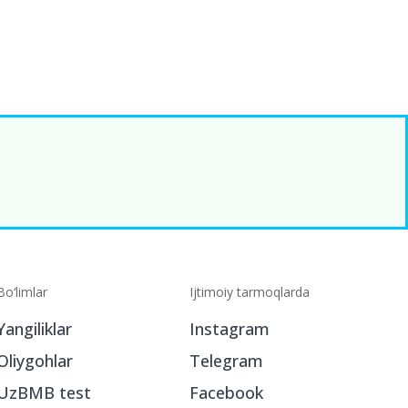
Bo‘limlar
Ijtimoiy tarmoqlarda
Yangiliklar
Instagram
Oliygohlar
Telegram
UzBMB test
Facebook