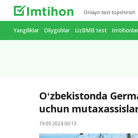
Onlayn test topshirish
Yangiliklar
Oliygohlar
UzBMB test
Imtihonla
Oʻzbekistonda German
uchun mutaxassislar
19.09.2024 00:13