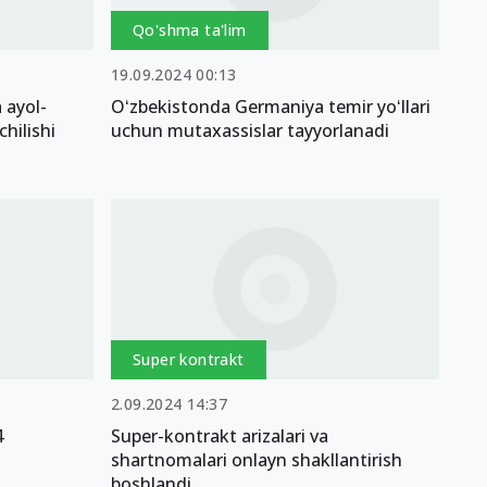
Qo'shma ta'lim
19.09.2024 00:13
 ayol-
Oʻzbekistonda Germaniya temir yoʻllari
hilishi
uchun mutaxassislar tayyorlanadi
Super kontrakt
2.09.2024 14:37
4
Super-kontrakt arizalari va
shartnomalari onlayn shakllantirish
boshlandi