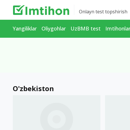
Onlayn test topshirish
Yangiliklar
Oliygohlar
UzBMB test
Imtihonla
O'zbekiston