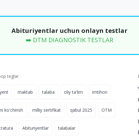
Abituriyentlar uchun onlayn testlar
➡️ DTM DIAGNOSTIK TESTLAR
p teglar
iyent
maktab
talaba
oliy ta'lim
imtihon
ni ko'chirish
milliy sertifikat
qabul 2025
OTM
tratura
Abituriyentlar
talabalar