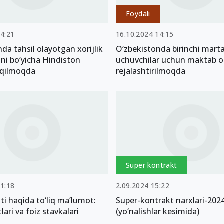
Foydali
14:21
16.10.2024 14:15
da tahsil olayotgan xorijlik
O‘zbekistonda birinchi marta
oni bo‘yicha Hindiston
uchuvchilar uchun maktab oc
k qilmoqda
rejalashtirilmoqda
Super kontrakt
11:18
2.09.2024 15:22
iti haqida to‘liq ma’lumot:
Super-kontrakt narxlari-202
lari va foiz stavkalari
(yo‘nalishlar kesimida)