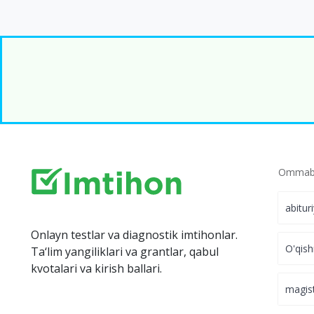
Ommabo
abitur
Onlayn testlar va diagnostik imtihonlar.
O'qish
Ta‘lim yangiliklari va grantlar, qabul
kvotalari va kirish ballari.
magis