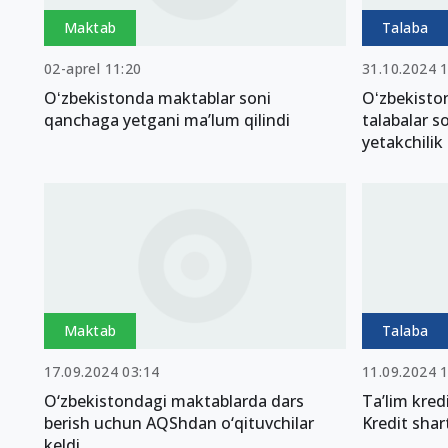
Maktab
Talaba
02-aprel 11:20
31.10.2024 
Oʻzbekistonda maktablar soni
Oʻzbekiston
qanchaga yetgani ma’lum qilindi
talabalar s
yetakchili
Maktab
Talaba
17.09.2024 03:14
11.09.2024 
O‘zbekistondagi maktablarda dars
Ta’lim kred
berish uchun AQShdan o‘qituvchilar
Kredit shart
keldi