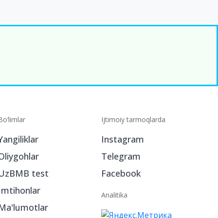
Bo‘limlar
Ijtimoiy tarmoqlarda
Yangiliklar
Instagram
Oliygohlar
Telegram
UzBMB test
Facebook
Imtihonlar
Analitika
Ma'lumotlar