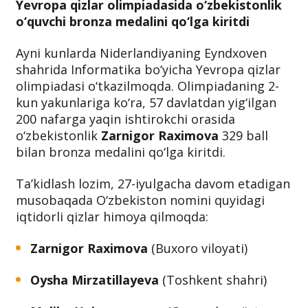
Yevropa qizlar olimpiadasida o‘zbekistonlik
o‘quvchi bronza medalini qo‘lga kiritdi
Ayni kunlarda Niderlandiyaning Eyndxoven
shahrida Informatika bo‘yicha Yevropa qizlar
olimpiadasi o‘tkazilmoqda. Olimpiadaning 2-
kun yakunlariga ko‘ra, 57 davlatdan yig‘ilgan
200 nafarga yaqin ishtirokchi orasida
o‘zbekistonlik
Zarnigor Raximova
329 ball
bilan bronza medalini qo‘lga kiritdi.
Ta’kidlash lozim, 27-iyulgacha davom etadigan
musobaqada O‘zbekiston nomini quyidagi
iqtidorli qizlar himoya qilmoqda:
Zarnigor Raximova
(Buxoro viloyati)
Oysha Mirzatillayeva
(Toshkent shahri)