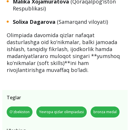
Malika Xojamuratova
(Qoraqalpog‘iston
Respublikasi)
Solixa Dagarova
(Samarqand viloyati)
Olimpiada davomida qizlar nafaqat
dasturlashga oid ko‘nikmalar, balki jamoada
ishlash, tanqidiy fikrlash, ijodkorlik hamda
madaniyatlararo muloqot singari **yumshoq
ko‘nikmalar (soft skills)**ini ham
rivojlantirishga muvaffaq bo‘ladi.
Teglar
O'zbekiston
Yevropa qizlar olimpiadasi
bronza medal