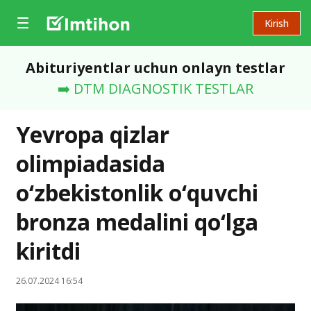
Kirish
Abituriyentlar uchun onlayn testlar
➡️ DTM DIAGNOSTIK TESTLAR
Yevropa qizlar
olimpiadasida
o‘zbekistonlik o‘quvchi
bronza medalini qo‘lga
kiritdi
26.07.2024 16:54