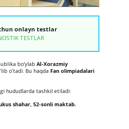
chun onlayn testlar
NOSTIK TESTLAR
ublika bo‘ylab
Al-Xorazmiy
‘lib o‘tadi. Bu haqda
Fan olimpiadalari
i hududlarda tashkil etiladi:
kus shahar, 52-sonli maktab.