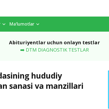
r
Ma'lumotlar
Abituriyentlar uchun onlayn testlar
➡️ DTM DIAGNOSTIK TESTLAR
dasining hududiy
an sanasi va manzillari