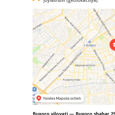
Joylashuvi (geolokatsiya):
Buxoro viloyati — Buxoro shahar 2