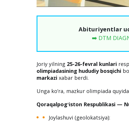
Abituriyentlar u
➡️ DTM DIAG
Joriy yilning
25-26-fevral kunlari
resp
olimpiadasining hududiy bosqichi
bo
markazi
xabar berdi.
Unga ko‘ra, mazkur olimpiada quyidag
Qoraqalpogʻiston Respublikasi — Nu
Joylashuvi (geolokatsiya):