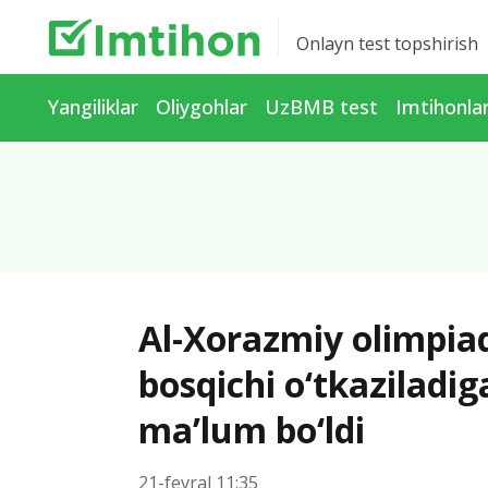
Onlayn test topshirish
Yangiliklar
Oliygohlar
UzBMB test
Imtihonla
Al-Xorazmiy olimpia
bosqichi o‘tkaziladig
ma’lum bo‘ldi
21-fevral 11:35