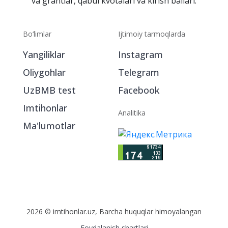
va grantlar, qabul kvotalari va kirish ballari.
Bo‘limlar
Ijtimoiy tarmoqlarda
Yangiliklar
Instagram
Oliygohlar
Telegram
UzBMB test
Facebook
Imtihonlar
Analitika
Ma'lumotlar
2026 © imtihonlar.uz, Barcha huquqlar himoyalangan
Foydalanish shartlari