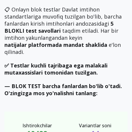
📋 Onlayn blok testlar Davlat imtihon
standartlariga muvofiq tuzilgan bo'lib, barcha
fanlardan kirish imtihonlari andozasidagi
5
BLOKLI test savollari
taqdim etiladi. Har bir
imtihon yakunlangandan keyin
natijalar
platformada mandat shaklida
e'lon
qilinadi.
✅ Testlar kuchli tajribaga ega malakali
mutaxassislari tomonidan tuzilgan.
— BLOK TEST barcha fanlardan bo'lib o'tadi.
O'zingizga mos yo'nalishni tanlang:
Ishtirokchilar
Variantlar soni