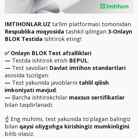
IMTIHONLAR.UZ
ta'lim platformasi tomonidan
Respublika miqyosida
tashkil qilingan
3-Onlayn
BLOK Testida
ishtirok eting!
✅ Onlayn BLOK Test afzalliklari
—
Testda ishtirok etish
BEPUL
;
—
Test savollari
Davlat imtihon standartlari
asosida tuzilgan;
—
Test yakunida javoblarni
tahlil qilish
imkoniyati mavjud
;
—
Barcha ishtirokchilar
maxsus sertifikatlar
bilan taqdirlanadi;
☝️ Eng muhimi, test yakunida to'plagan balingiz
bilan
qaysi oliygohga kirishingiz mumkinligini
bilib olasiz.