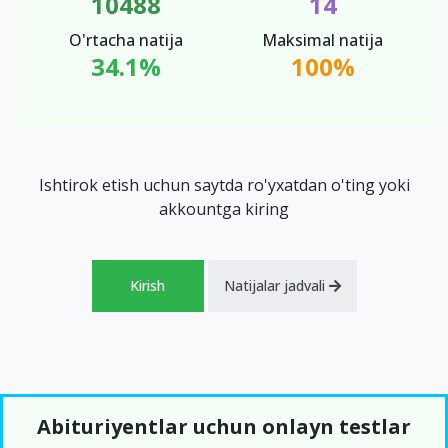
10488
14
O'rtacha natija
Maksimal natija
34.1%
100%
Ishtirok etish uchun saytda ro'yxatdan o'ting yoki
akkountga kiring
Kirish
Natijalar jadvali
Abituriyentlar uchun onlayn testlar