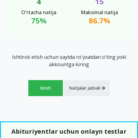
4
15
O'rtacha natija
Maksimal natija
75%
86.7%
Ishtirok etish uchun saytda ro'yxatdan o'ting yoki
akkountga kiring
Kirish
Natijalar jadvali
Abituriyentlar uchun onlayn testlar