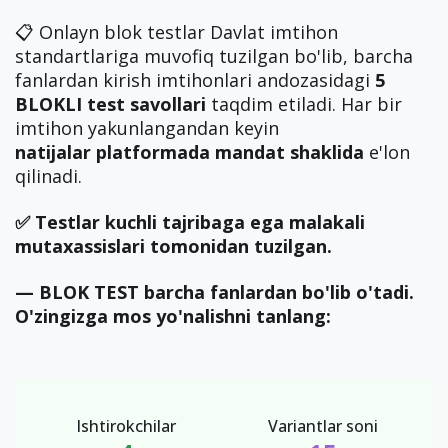
📋 Onlayn blok testlar Davlat imtihon
standartlariga muvofiq tuzilgan bo'lib, barcha
fanlardan kirish imtihonlari andozasidagi
5
BLOKLI test savollari
taqdim etiladi. Har bir
imtihon yakunlangandan keyin
natijalar
platformada mandat shaklida
e'lon
qilinadi.
✅ Testlar kuchli tajribaga ega malakali
mutaxassislari tomonidan tuzilgan.
— BLOK TEST barcha fanlardan bo'lib o'tadi.
O'zingizga mos yo'nalishni tanlang:
Ishtirokchilar
Variantlar soni