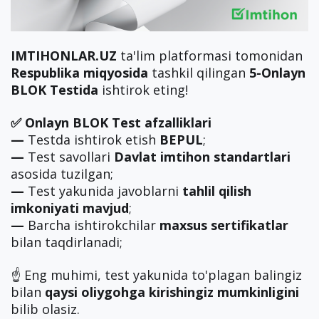
IMTIHONLAR.UZ
ta'lim platformasi tomonidan
Respublika miqyosida
tashkil qilingan
5-Onlayn
BLOK Testida
ishtirok eting!
✅ Onlayn BLOK Test afzalliklari
—
Testda ishtirok etish
BEPUL
;
—
Test savollari
Davlat imtihon standartlari
asosida tuzilgan;
—
Test yakunida javoblarni
tahlil qilish
imkoniyati mavjud
;
—
Barcha ishtirokchilar
maxsus sertifikatlar
bilan taqdirlanadi;
☝️ Eng muhimi, test yakunida to'plagan balingiz
bilan
qaysi oliygohga kirishingiz mumkinligini
bilib olasiz.