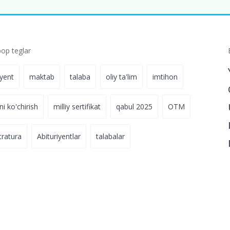
p teglar
iyent
maktab
talaba
oliy ta'lim
imtihon
ni ko'chirish
milliy sertifikat
qabul 2025
OTM
tratura
Abituriyentlar
talabalar