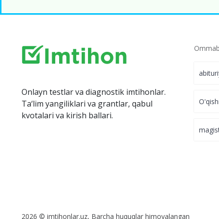
Ommabo
abitur
Onlayn testlar va diagnostik imtihonlar.
O'qish
Ta‘lim yangiliklari va grantlar, qabul
kvotalari va kirish ballari.
magis
2026 © imtihonlar.uz, Barcha huquqlar himoyalangan