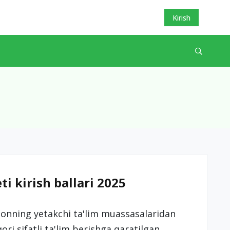
Kirish
ti kirish ballari 2025
onning yetakchi ta'lim muassasalaridan
ori sifatli ta'lim berishga qaratilgan.