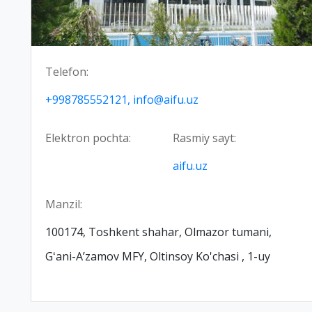
Telefon:
+998785552121, info@aifu.uz
Elektron pochta:
Rasmiy sayt:
aifu.uz
Manzil:
100174, Toshkent shahar, Olmazor tumani,
Gʻani-Aʼzamov MFY, Oltinsoy Ko'chasi , 1-uy