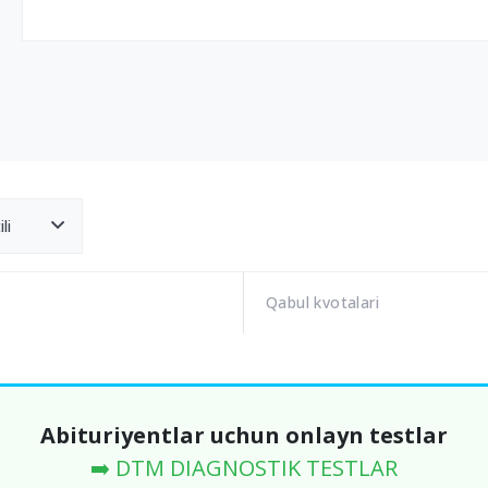
li
Qabul kvotalari
Abituriyentlar uchun onlayn testlar
➡️ DTM DIAGNOSTIK TESTLAR