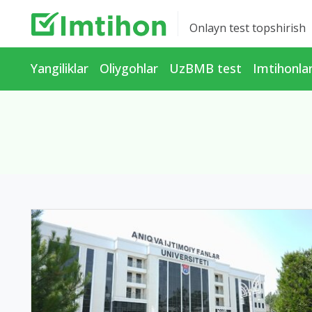
Onlayn test topshirish
Yangiliklar
Oliygohlar
UzBMB test
Imtihonla