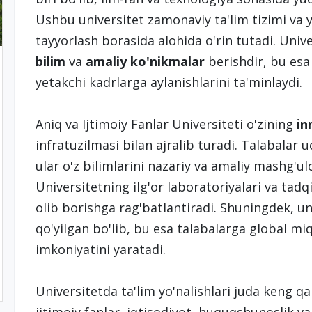
Ushbu universitet zamonaviy ta'lim tizimi va 
tayyorlash borasida alohida o'rin tutadi. Uni
bilim
va
amaliy ko'nikmalar
berishdir, bu esa
yetakchi kadrlarga aylanishlarini ta'minlaydi.
Aniq va Ijtimoiy Fanlar Universiteti o'zining
in
infratuzilmasi bilan ajralib turadi. Talabalar 
ular o'z bilimlarini nazariy va amaliy mashg'
Universitetning ilg'or laboratoriyalari va tadq
olib borishga rag'batlantiradi. Shuningdek, un
qo'yilgan bo'lib, bu esa talabalarga global mi
imkoniyatini yaratadi.
Universitetda ta'lim yo'nalishlari juda keng qa