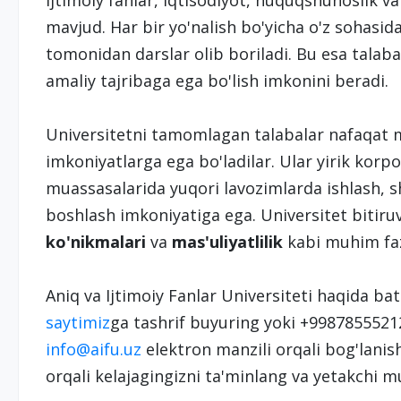
ijtimoiy fanlar, iqtisodiyot, huquqshunoslik v
mavjud. Har bir yo'nalish bo'yicha o'z sohasid
tomonidan darslar olib boriladi. Bu esa talaba
amaliy tajribaga ega bo'lish imkonini beradi.
Universitetni tamomlagan talabalar nafaqat 
imkoniyatlarga ega bo'ladilar. Ular yirik korpo
muassasalarida yuqori lavozimlarda ishlash, sh
boshlash imkoniyatiga ega. Universitet bitiru
ko'nikmalari
va
mas'uliyatlilik
kabi muhim fazi
Aniq va Ijtimoiy Fanlar Universiteti haqida ba
saytimiz
ga tashrif buyuring yoki +99878555212
info@aifu.uz
elektron manzili orqali bog'lanis
orqali kelajagingizni ta'minlang va yetakchi m