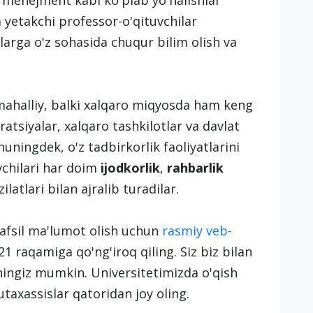
a menejment kabi ko'plab yo'nalishlar
a yetakchi professor-o'qituvchilar
larga o'z sohasida chuqur bilim olish va
mahalliy, balki xalqaro miqyosda ham keng
ratsiyalar, xalqaro tashkilotlar va davlat
uningdek, o'z tadbirkorlik faoliyatlarini
vchilari har doim
ijodkorlik
,
rahbarlik
latlari bilan ajralib turadilar.
tafsil ma'lumot olish uchun
rasmiy veb-
1 raqamiga qo'ng'iroq qiling. Siz biz bilan
hingiz mumkin. Universitetimizda o'qish
utaxassislar qatoridan joy oling.