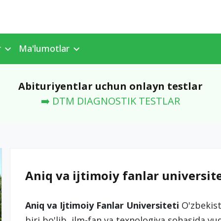
r
Ma'lumotlar
Abituriyentlar uchun onlayn testlar
➡️ DTM DIAGNOSTIK TESTLAR
Aniq va ijtimoiy fanlar universite
Aniq va Ijtimoiy Fanlar Universiteti
O'zbekist
biri bo'lib, ilm-fan va texnologiya sohasida yuq