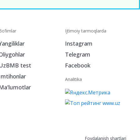
Bo‘limlar
Ijtimoiy tarmoqlarda
Yangiliklar
Instagram
Oliygohlar
Telegram
UzBMB test
Facebook
Imtihonlar
Analitika
Ma'lumotlar
Foydalanish shartlari