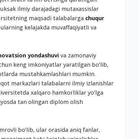
yuksak ilmiy darajadagi mutaxassislar
versitetning maqsadi talabalarga
chuqur
 ularning kelajakda muvaffaqiyatli va
novatsion yondashuvi
va zamonaviy
uchun keng imkoniyatlar yaratilgan bo'lib,
ulotlarda mustahkamlashlari mumkin.
iqot markazlari talabalarni ilmiy izlanishlar
iversitetda xalqaro hamkorliklar yo'lga
qyosda tan olingan diplom olish
mrovli bo'lib, ular orasida aniq fanlar,