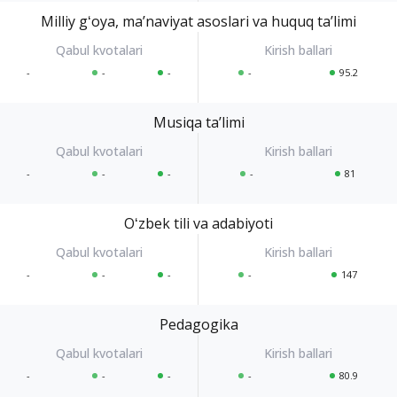
Milliy gʻoya, maʼnaviyat asoslari va huquq taʼlimi
-
-
-
-
95.2
Musiqa taʼlimi
-
-
-
-
81
Oʻzbek tili va adabiyoti
-
-
-
-
147
Pedagogika
-
-
-
-
80.9