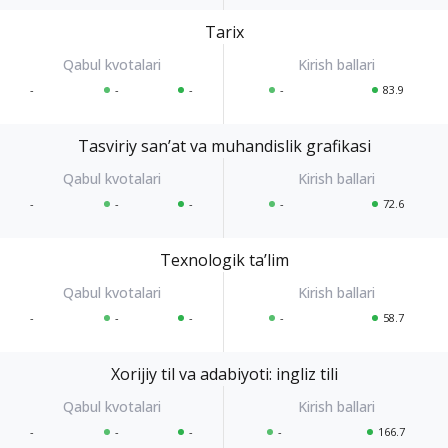
Tarix
-
-
-
-
83.9
Tasviriy sanʼat va muhandislik grafikasi
-
-
-
-
72.6
Texnologik taʼlim
-
-
-
-
58.7
Xorijiy til va adabiyoti: ingliz tili
-
-
-
-
166.7