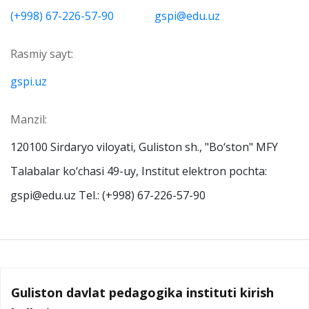
(+998) 67-226-57-90
gspi@edu.uz
Rasmiy sayt:
gspi.uz
Manzil:
120100 Sirdaryo viloyati, Guliston sh., "Bo‘ston" MFY
Talabalar ko‘chasi 49-uy, Institut elektron pochta:
gspi@edu.uz Tel.: (+998) 67-226-57-90
Guliston davlat pedagogika instituti kirish