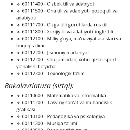
🔸 60111400 - O‘zbek tili va adabiyoti
🔸 60111500 - Ona tili va adabiyoti: qozoq tili va
adabiyoti
🔸 60111700 - O‘zga tilli guruhlarda rus tili
🔸 60111800 - Xorijiy til va adabiyoti: ingliz tili
🔸 60112100 - Milliy g‘oya, ma’naviyat asoslari va
huquq ta’limi
🔸 60112200 - Jismoniy madaniyat
🔸 60112200 - shu jumladan, xotin-qizlar sporti
yo‘nalishi bo‘yicha
🔸 60112300 - Texnologik ta’lim
Bakalavriatura (sirtqi):
🔸 60110600 - Matematika va informatika
🔸 60111200 - Tasviriy san’at va muhandislik
grafikasi
🔸 60110100 - Pedagogika va psixologiya
🔸 60111300 - Musiqa ta’limi