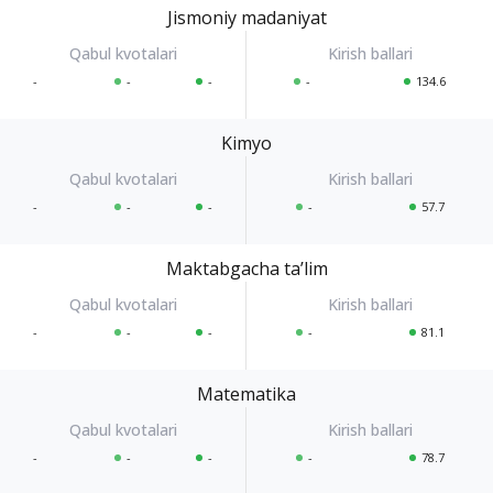
Jismoniy madaniyat
-
-
-
-
134.6
Kimyo
-
-
-
-
57.7
Maktabgacha taʼlim
-
-
-
-
81.1
Matematika
-
-
-
-
78.7