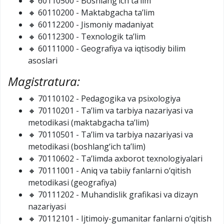
🔸 60110500 - Boshlang‘ich ta’lim
🔸 60110200 - Maktabgacha ta’lim
🔸 60112200 - Jismoniy madaniyat
🔸 60112300 - Texnologik ta’lim
🔸 60111000 - Geografiya va iqtisodiy bilim
asoslari
Magistratura:
🔸 70110102 - Pedagogika va psixologiya
🔸 70110201 - Ta’lim va tarbiya nazariyasi va
metodikasi (maktabgacha ta’lim)
🔸 70110501 - Ta’lim va tarbiya nazariyasi va
metodikasi (boshlang‘ich ta’lim)
🔸 70110602 - Ta’limda axborot texnologiyalari
🔸 70111001 - Aniq va tabiiy fanlarni o‘qitish
metodikasi (geografiya)
🔸 70111202 - Muhandislik grafikasi va dizayn
nazariyasi
🔸 70112101 - Ijtimoiy-gumanitar fanlarni o‘qitish