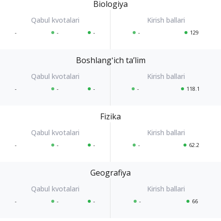
Biologiya
-
-
-
-
129
Boshlangʻich taʼlim
-
-
-
-
118.1
Fizika
-
-
-
-
62.2
Geografiya
-
-
-
-
66