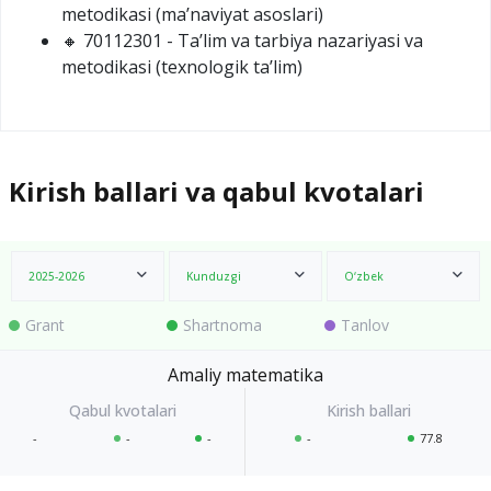
metodikasi (ma’naviyat asoslari)
🔸 70112301 - Ta’lim va tarbiya nazariyasi va
metodikasi (texnologik ta’lim)
Kirish ballari va qabul kvotalari
2025-2026
Kunduzgi
O‘zbek
Grant
Shartnoma
Tanlov
Amaliy matematika
-
-
-
-
77.8