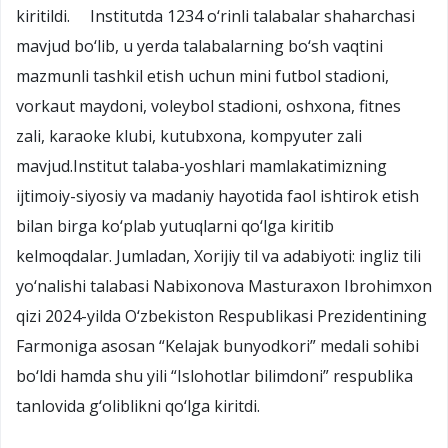
kiritildi. Institutda 1234 o‘rinli talabalar shaharchasi
mavjud bo‘lib, u yerda talabalarning bo‘sh vaqtini
mazmunli tashkil etish uchun mini futbol stadioni,
vorkaut maydoni, voleybol stadioni, oshxona, fitnes
zali, karaoke klubi, kutubxona, kompyuter zali
mavjud.Institut talaba-yoshlari mamlakatimizning
ijtimoiy-siyosiy va madaniy hayotida faol ishtirok etish
bilan birga ko‘plab yutuqlarni qo‘lga kiritib
kelmoqdalar. Jumladan, Xorijiy til va adabiyoti: ingliz tili
yo‘nalishi talabasi Nabixonova Masturaxon Ibrohimxon
qizi 2024-yilda O‘zbekiston Respublikasi Prezidentining
Farmoniga asosan “Kelajak bunyodkori” medali sohibi
bo‘ldi hamda shu yili “Islohotlar bilimdoni” respublika
tanlovida g‘oliblikni qo‘lga kiritdi.