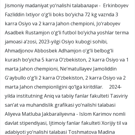
Jismoniy madaniyat yo‘nalishi talabaлари - Erkinboyev
Fazliddin Ixtiyor o‘g‘li boks bo‘yicha 72 kg vaznda 3
karra Osiyo va 2 karra Jahon chempioni, Jo‘raboyev
Asadbek Rustamjon o‘g‘li futbol bo‘yicha yoshlar terma
jamoasi a’zosi, 2023-yilgi Osiyo kubogi sohibi,
Ahmadjonov Abbosbek Adhamjon o‘g‘li belbog‘li
kurash bo‘yicha 5 karra O‘zbekiston, 2 karra Osiyo va 1
marta Jahon chempioni, Ne’matullayev Jamoliddin
Gʻaybullo o‘g‘li 2 karra O‘zbekiston, 2 karra Osiyo va 2
marta Jahon chempionligini qo‘lga kiritdilar. 2024-
yilda institutning Aniq va tabiiy fanlar fakulteti Tasviriy
san’at va muhandislik grafikasi yo‘nalishi talabasi
Aliyeva Matluba Jakbaraliyevna - Islom Karimov nomli
davlat stipendiyasi, Ijtimoiy fanlar fakulteti Xorijiy til va
adabiyoti yo‘nalishi talabasi Toshmatova Madina