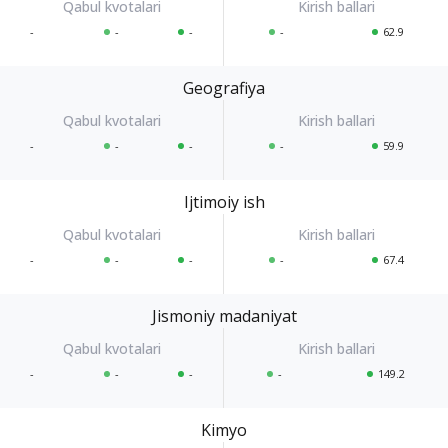
-
-
-
-
62.9
Geografiya
-
-
-
-
59.9
Ijtimoiy ish
-
-
-
-
67.4
Jismoniy madaniyat
-
-
-
-
149.2
Kimyo