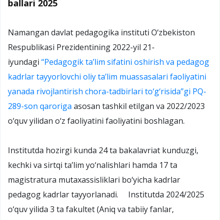
ballari 2025
Namangan davlat pedagogika instituti O‘zbekiston
Respublikasi Prezidentining 2022-yil 21-
iyundagi
“Pedagogik ta’lim sifatini oshirish va pedagog
kadrlar tayyorlovchi oliy ta’lim muassasalari faoliyatini
yanada rivojlantirish chora-tadbirlari to‘g‘risida”gi PQ-
289-son qaroriga
asosan tashkil etilgan va 2022/2023
o‘quv yilidan o‘z faoliyatini faoliyatini boshlagan.
Institutda hozirgi kunda 24 ta bakalavriat kunduzgi,
kechki va sirtqi ta’lim yo‘nalishlari hamda 17 ta
magistratura mutaxassisliklari bo‘yicha kadrlar
pedagog kadrlar tayyorlanadi. Institutda 2024/2025
o‘quv yilida 3 ta fakultet (Aniq va tabiiy fanlar,