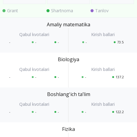
Grant
Shartnoma
Tanlov
Amaliy matematika
-
-
-
-
73.5
Biologiya
-
-
-
-
137.2
Boshlangʻich taʼlim
-
-
-
-
122.2
Fizika