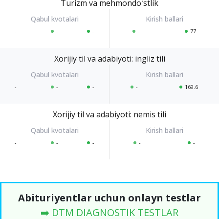
Turizm va mehmondoʻstlik
-
-
-
-
77
Xorijiy til va adabiyoti: ingliz tili
-
-
-
-
169.6
Xorijiy til va adabiyoti: nemis tili
-
-
-
-
-
Abituriyentlar uchun onlayn testlar
➡️ DTM DIAGNOSTIK TESTLAR