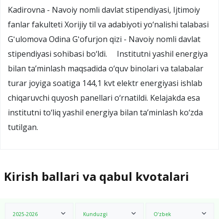
Kadirovna - Navoiy nomli davlat stipendiyasi, Ijtimoiy
fanlar fakulteti Xorijiy til va adabiyoti yo‘nalishi talabasi
Gʻulomova Odina Gʻofurjon qizi - Navoiy nomli davlat
stipendiyasi sohibasi bo‘ldi. Institutni yashil energiya
bilan ta’minlash maqsadida o‘quv binolari va talabalar
turar joyiga soatiga 144,1 kvt elektr energiyasi ishlab
chiqaruvchi quyosh panellari o‘rnatildi. Kelajakda esa
institutni to‘liq yashil energiya bilan ta’minlash ko‘zda
tutilgan.
Kirish ballari va qabul kvotalari
2025-2026
Kunduzgi
O‘zbek