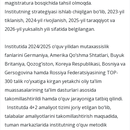
magistratura bosqichida tahsil olmoqda.
Institutning strategiyasi ishlab chiqilgan bo‘lib, 2023-yil
tiklanish, 2024-yil rivojlanish, 2025-yil taraqqiyot va
2026-yil yuksalish yili sifatida belgilangan.
Institutida 2024/2025 o‘quv yilidan mutaxassislik
fanlarini Germaniya, Amerika Qo’shma Shtatlari, Buyuk
Britaniya, Qozog’iston, Koreya Respublikasi, Bosniya va
Gersogovina hamda Rossiya Federatsiyasining TOP-
300 talik ro’yxatiga kirgan yetakchi oliy ta’lim
muassasalarining ta’lim dasturlari asosida
takomillashtirildi hamda o‘quv jarayoniga tatbiq qilindi.
Institutda 4+2 amaliyot tizimi joriy etilgan bo‘lib,
talabalar amaliyotlarini takomillashtirish maqsadida,
tuman markazlarida institutning o‘quv metodik