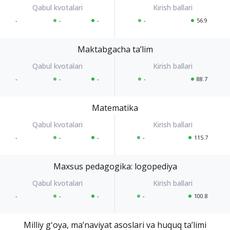
-
-
-
-
56.9
Maktabgacha taʼlim
-
-
-
-
88.7
Matematika
-
-
-
-
115.7
Maxsus pedagogika: logopediya
-
-
-
-
100.8
Milliy gʻoya, maʼnaviyat asoslari va huquq taʼlimi