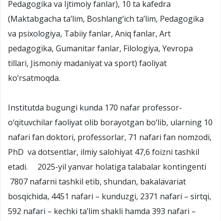
Pedagogika va Ijtimoiy fanlar), 10 ta kafedra
(Maktabgacha ta’lim, Boshlang‘ich ta’lim, Pedagogika
va psixologiya, Tabiiy fanlar, Aniq fanlar, Art
pedagogika, Gumanitar fanlar, Filologiya, Yevropa
tillari, Jismoniy madaniyat va sport) faoliyat
ko‘rsatmoqda.
Institutda bugungi kunda 170 nafar professor-
o‘qituvchilar faoliyat olib borayotgan bo‘lib, ularning 10
nafari fan doktori, professorlar, 71 nafari fan nomzodi,
PhD va dotsentlar, ilmiy salohiyat 47,6 foizni tashkil
etadi. 2025-yil yanvar holatiga talabalar kontingenti
7807 nafarni tashkil etib, shundan, bakalavariat
bosqichida, 4451 nafari – kunduzgi, 2371 nafari – sirtqi,
592 nafari – kechki ta’lim shakli hamda 393 nafari –