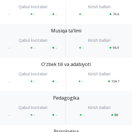
-
-
-
-
74.6
Musiqa taʼlimi
-
-
-
-
96.9
Oʻzbek tili va adabiyoti
-
-
-
-
154.7
Pedagogika
-
-
-
-
88
Psixologiya