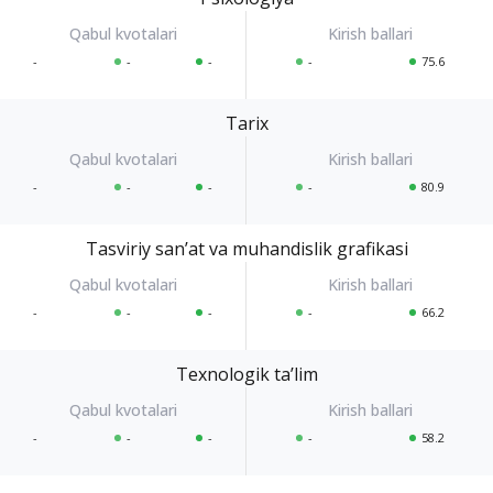
-
-
-
-
75.6
Tarix
-
-
-
-
80.9
Tasviriy sanʼat va muhandislik grafikasi
-
-
-
-
66.2
Texnologik taʼlim
-
-
-
-
58.2