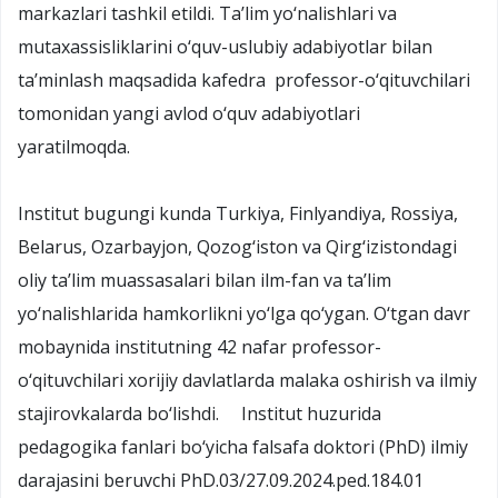
markazlari tashkil etildi. Ta’lim yo‘nalishlari va
mutaxassisliklarini o‘quv-uslubiy adabiyotlar bilan
ta’minlash maqsadida kafedra professor-o‘qituvchilari
tomonidan yangi avlod o‘quv adabiyotlari
yaratilmoqda.
Institut bugungi kunda Turkiya, Finlyandiya, Rossiya,
Belarus, Ozarbayjon, Qozog‘iston va Qirg‘izistondagi
oliy ta’lim muassasalari bilan ilm-fan va ta’lim
yo‘nalishlarida hamkorlikni yo‘lga qo‘ygan. O‘tgan davr
mobaynida institutning 42 nafar professor-
o‘qituvchilari xorijiy davlatlarda malaka oshirish va ilmiy
stajirovkalarda bo‘lishdi. Institut huzurida
pedagogika fanlari bo‘yicha falsafa doktori (PhD) ilmiy
darajasini beruvchi PhD.03/27.09.2024.ped.184.01