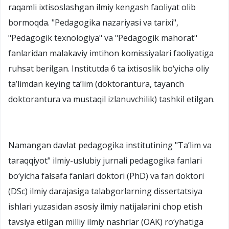
raqamli ixtisoslashgan ilmiy kengash faoliyat olib
bormoqda. "Pedagogika nazariyasi va tarixi",
"Pedagogik texnologiya" va "Pedagogik mahorat"
fanlaridan malakaviy imtihon komissiyalari faoliyatiga
ruhsat berilgan. Institutda 6 ta ixtisoslik bo‘yicha oliy
ta’limdan keying ta’lim (doktorantura, tayanch
doktorantura va mustaqil izlanuvchilik) tashkil etilgan.
Namangan davlat pedagogika institutining "Ta’lim va
taraqqiyot" ilmiy-uslubiy jurnali pedagogika fanlari
bo‘yicha falsafa fanlari doktori (PhD) va fan doktori
(DSc) ilmiy darajasiga talabgorlarning dissertatsiya
ishlari yuzasidan asosiy ilmiy natijalarini chop etish
tavsiya etilgan milliy ilmiy nashrlar (OAK) ro‘yhatiga