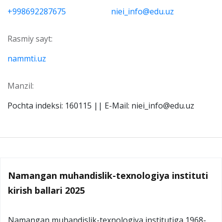
+998692287675
niei_info@edu.uz
Rasmiy sayt:
nammti.uz
Manzil:
Pochta indeksi: 160115 || E-Mail: niei_info@edu.uz
Namangan muhandislik-texnologiya instituti
kirish ballari 2025
Namangan muhandislik-texnоlоgiya institutiga 1968-