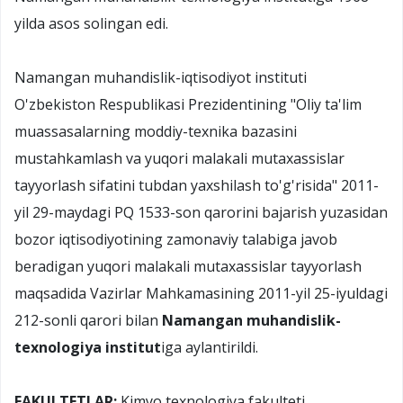
yilda asоs sоlingan edi.
Namangan muhandislik-iqtisodiyot instituti
O'zbekiston Respublikasi Prezidentining "Oliy ta'lim
muassasalarning moddiy-texnika bazasini
mustahkamlash va yuqori malakali mutaxassislar
tayyorlash sifatini tubdan yaxshilash to'g'risida" 2011-
yil 29-maydagi PQ 1533-son qarorini bajarish yuzasidan
bozor iqtisodiyotining zamonaviy talabiga javob
beradigan yuqori malakali mutaxassislar tayyorlash
maqsadida Vazirlar Mahkamasining 2011-yil 25-iyuldagi
212-sonli qarori bilan
Namangan muhandislik-
texnologiya institut
iga aylantirildi.
FAKULTETLAR:
Kimyo texnologiya fakulteti,