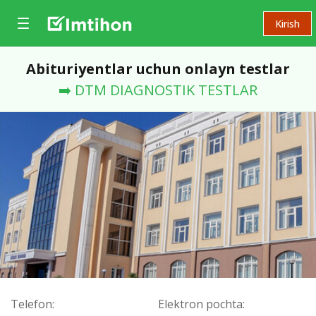
Kirish
Abituriyentlar uchun onlayn testlar
➡️ DTM DIAGNOSTIK TESTLAR
Telefon:
Elektron pochta: