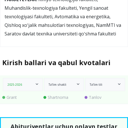
Muhandislik-texnologiya fakulteti, Yengil sanoat
texnologiyasi fakulteti, Avtomatika va energetika,
Qishloq xoʻjalik mahsulotlari texnologiyas, NamMTI va
Saratov davlat texnika universiteti qoʻshma fakulteti
Kirish ballari va qabul kvotalari
2025-2026
Ta’lim shakli
Ta’lim tili
Grant
Shartnoma
Tanlov
Abituriyentlar uchun onlayn testlar