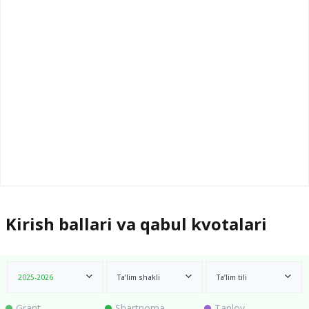
Kirish ballari va qabul kvotalari
2025-2026
Ta’lim shakli
Ta’lim tili
Grant
Shartnoma
Tanlov