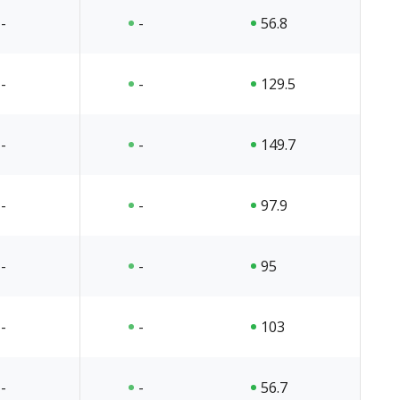
-
-
56.8
-
-
129.5
-
-
149.7
-
-
97.9
-
-
95
-
-
103
-
-
56.7