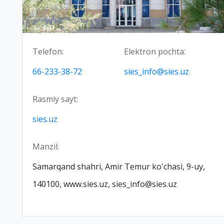
Telefon:
Elektron pochta:
66-233-38-72
sies_info@sies.uz
Rasmiy sayt:
sies.uz
Manzil:
Samarqand shahri, Amir Temur ko'chasi, 9-uy,
140100, www.sies.uz, sies_info@sies.uz