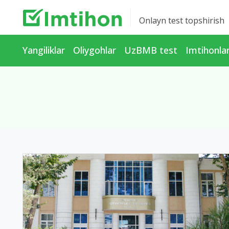
Onlayn test topshirish
Yangiliklar
Oliygohlar
UzBMB test
Imtihonla