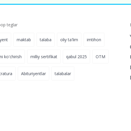
p teglar
iyent
maktab
talaba
oliy ta'lim
imtihon
ni ko'chirish
milliy sertifikat
qabul 2025
OTM
tratura
Abituriyentlar
talabalar