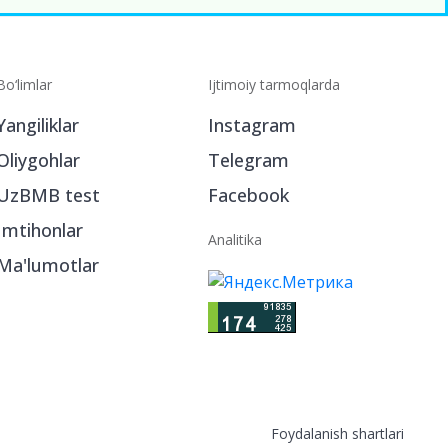
Bo‘limlar
Ijtimoiy tarmoqlarda
Yangiliklar
Instagram
Oliygohlar
Telegram
UzBMB test
Facebook
Imtihonlar
Analitika
Ma'lumotlar
Foydalanish shartlari