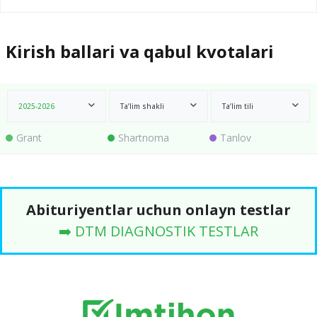
Kirish ballari va qabul kvotalari
2025-2026
Ta’lim shakli
Ta’lim tili
Grant
Shartnoma
Tanlov
Abituriyentlar uchun onlayn testlar
➡️ DTM DIAGNOSTIK TESTLAR