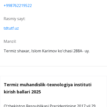
+998762219522
Rasmiy sayt:
tdtutf.uz
Manzil:
Termiz shaxar, Islom Karimov ko'chasi 288A- uy.
Termiz muhandislik-texnologiya instituti
kirish ballari 2025
O‘zbekiston Respublikasi Prezidentining 2017 yil 29