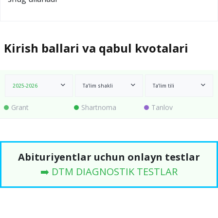
Kirish ballari va qabul kvotalari
2025-2026
Ta’lim shakli
Ta’lim tili
Grant
Shartnoma
Tanlov
Abituriyentlar uchun onlayn testlar
➡️ DTM DIAGNOSTIK TESTLAR