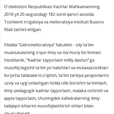
O'zbekiston Respublikasi Vazirlar Mahkamasining
2010-yil 20-avgustdagi 182-sonli qarori asosida
Toshkent irrigatsiya va melioratsiya instituti Buxoro
filiali tashkil etilgan.
Filialda "Gidromelioratsiya" fakulteti - oily ta'lim
muassasasining o'quv ilmiy va ma'muriy bo'linmasi
hisoblanib, "Kadrlar tayyorlash milliy dasturi"ga
muvofiq tegishli ta'lim yo'nalishlari va mutaxassisliklari
bo'yicha talabalarni o'qitish, ta'lim tarbiya jarayonlarini
uzviy va uyg'unlashgan holda olib borishni ta'minlash,
ilmiy-pedagogik kadrlar tayyorlash, malaka oshirish va
qayta tayyorlash, shuningdek kafedralarning ilmiy-
tadqiqot ishlarini muvofiqlashtirish ishlari bilan
shug'ullanadi