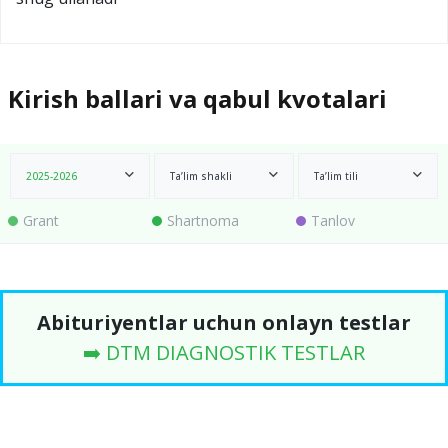
Kirish ballari va qabul kvotalari
2025-2026
Ta’lim shakli
Ta’lim tili
Grant
Shartnoma
Tanlov
Abituriyentlar uchun onlayn testlar
➡️ DTM DIAGNOSTIK TESTLAR