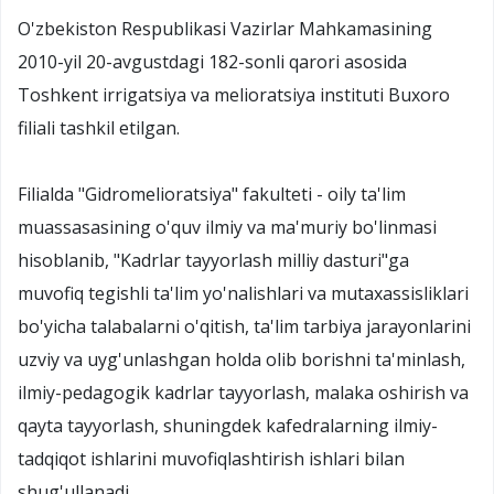
O'zbekiston Respublikasi Vazirlar Mahkamasining
2010-yil 20-avgustdagi 182-sonli qarori asosida
Toshkent irrigatsiya va melioratsiya instituti Buxoro
filiali tashkil etilgan.
Filialda "Gidromelioratsiya" fakulteti - oily ta'lim
muassasasining o'quv ilmiy va ma'muriy bo'linmasi
hisoblanib, "Kadrlar tayyorlash milliy dasturi"ga
muvofiq tegishli ta'lim yo'nalishlari va mutaxassisliklari
bo'yicha talabalarni o'qitish, ta'lim tarbiya jarayonlarini
uzviy va uyg'unlashgan holda olib borishni ta'minlash,
ilmiy-pedagogik kadrlar tayyorlash, malaka oshirish va
qayta tayyorlash, shuningdek kafedralarning ilmiy-
tadqiqot ishlarini muvofiqlashtirish ishlari bilan
shug'ullanadi