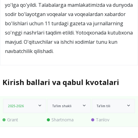
yo'lga qo'yildi. Talabalarga mamlakatimizda va dunyoda
sodir bo'layotgan voqealar va voqealardan xabardor
bo'lishlari uchun 11 turdagi gazeta va jurnallarning
so'nggi nashrlari taqdim etildi. Yotoqxonada kutubxona
mavjud. O'qituvchilar va ishchi xodimlar tunu kun
navbatchilik qilishadi.
Kirish ballari va qabul kvotalari
2025-2026
Ta’lim shakli
Ta’lim tili
Grant
Shartnoma
Tanlov