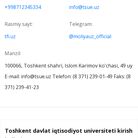
+998712345334
info@tsue.uz
Rasmiy sayt:
Telegram:
tfi.uz
@moliyauz_official
Manzil:
100066, Toshkent shahri, Islom Karimov ko'chasi, 49 uy
E-mail: info@tsue.uz Telefon: (8 371) 239-01-49 Faks: (8
371) 239-41-23
Toshkent davlat iqtisodiyot universiteti kirish