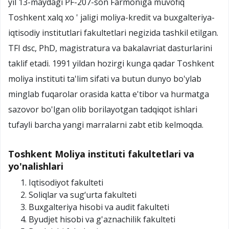
yil 13-maydagi PF-207-son Farmoniga muvofiq
Toshkent xalq xo ' jaligi moliya-kredit va buxgalteriya-
iqtisodiy institutlari fakultetlari negizida tashkil etilgan.
TFI dsc, PhD, magistratura va bakalavriat dasturlarini
taklif etadi. 1991 yildan hozirgi kunga qadar Toshkent
moliya instituti ta'lim sifati va butun dunyo bo'ylab
minglab fuqarolar orasida katta e'tibor va hurmatga
sazovor bo'lgan olib borilayotgan tadqiqot ishlari
tufayli barcha yangi marralarni zabt etib kelmoqda.
Toshkent Moliya instituti fakultetlari va
yo'nalishlari
Iqtisodiyot fakulteti
Soliqlar va sug‘urta fakulteti
Buxgalteriya hisobi va audit fakulteti
Byudjet hisobi va g'aznachilik fakulteti