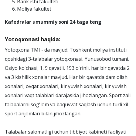
Bank ishi fakulteti
Moliya fakultet
Kafedralar umummiy soni 24 taga teng
Yotoqxonasi haqida:
Yotoqxona TMI - da mavjud. Toshkent moliya instituti
qoshidagi 3-talabalar yotoqxonasi, Yunusobod tumani,
Osiyo ko'chasi, 1, 9 qavatli, 193 o'rinli, har bir qavatda 2
va 3 kishilik xonalar mavjud. Har bir qavatda dam olish
xonalari, ovqat xonalari, kir yuvish xonalari, kir yuvish
xonalari vaqt talablari darajasida jihozlangan. Sport zali
talabalarni sog'lom va baquvvat saqlash uchun turli xil
sport anjomlari bilan jihozlangan.
Talabalar salomatligi uchun tibbiyot kabineti faoliyati