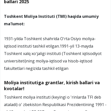
ballari 2025
Toshkent Moliya Instituti (TMI) haqida umumiy
ma'lumot:
1931-yilda Toshkent shahrida Oʻrta Osiyo moliya-
iqtisod instituti tashkil etilgan.1991-yil 13-mayda
Toshkent xalq xoʻjaligi instituti (Toshkent iqtisodiyot
universiteti)ning moliya-iqtisod va hisob-iqtisod
fakultetlari negizida tashkil etilgan
Moliya institutiga grantlar, kirish ballari va
kvotalar!
Toshkent moliya instituti (keyingi o 'rinlarda TFI deb
ataladi) o' zbekiston Respublikasi Prezidentining 1991 -