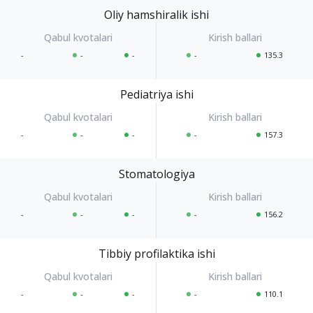
Oliy hamshiralik ishi
-
-
-
-
135.3
Pediatriya ishi
-
-
-
-
157.3
Stomatologiya
-
-
-
-
156.2
Tibbiy profilaktika ishi
-
-
-
-
110.1