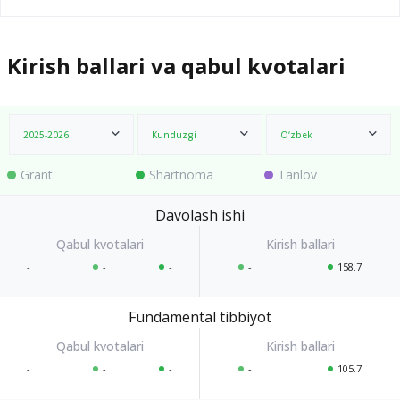
Kirish ballari va qabul kvotalari
2025-2026
Kunduzgi
O‘zbek
Grant
Shartnoma
Tanlov
Davolash ishi
-
-
-
-
158.7
Fundamental tibbiyot
-
-
-
-
105.7