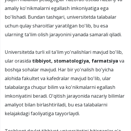
amaliy ko'nikmalarni egallash imkoniyatiga ega
bo'lishadi. Bundan tashqari, universitetda talabalar
uchun qulay sharoitlar yaratilgan bo'lib, bu esa
ularning ta'lim olish jarayonini yanada samarali qiladi.
Universitetda turli xil ta'lim yo'nalishlari mavjud bo'lib,
ular orasida
tibbiyot, stomatologiya, farmatsiya
va
boshqa sohalar mavjud. Har bir yo'nalish bo'yicha
alohida fakultet va kafedralar mavjud bo'lib, ular
talabalarga chuqur bilim va ko'nikmalarni egallash
imkoniyatini beradi. O'qitish jarayonida nazariy bilimlar
amaliyot bilan birlashtiriladi, bu esa talabalarni
kelajakdagi faoliyatiga tayyorlaydi.