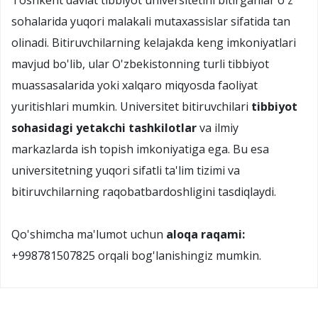
Toshkent davlat tibbiyot universitetini bitirganlar o'z
sohalarida yuqori malakali mutaxassislar sifatida tan
olinadi. Bitiruvchilarning kelajakda keng imkoniyatlari
mavjud bo'lib, ular O'zbekistonning turli tibbiyot
muassasalarida yoki xalqaro miqyosda faoliyat
yuritishlari mumkin. Universitet bitiruvchilari
tibbiyot
sohasidagi yetakchi tashkilotlar
va ilmiy
markazlarda ish topish imkoniyatiga ega. Bu esa
universitetning yuqori sifatli ta'lim tizimi va
bitiruvchilarning raqobatbardoshligini tasdiqlaydi.
Qo'shimcha ma'lumot uchun
aloqa raqami:
+998781507825 orqali bog'lanishingiz mumkin.