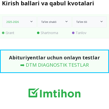
Kirish ballari va qabul kvotalari
2025-2026
Ta’lim shakli
Ta’lim tili
Grant
Shartnoma
Tanlov
Abituriyentlar uchun onlayn testlar
➡️ DTM DIAGNOSTIK TESTLAR