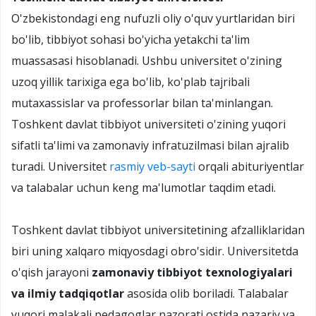
O'zbekistondagi eng nufuzli oliy o'quv yurtlaridan biri
bo'lib, tibbiyot sohasi bo'yicha yetakchi ta'lim
muassasasi hisoblanadi. Ushbu universitet o'zining
uzoq yillik tarixiga ega bo'lib, ko'plab tajribali
mutaxassislar va professorlar bilan ta'minlangan.
Toshkent davlat tibbiyot universiteti o'zining yuqori
sifatli ta'limi va zamonaviy infratuzilmasi bilan ajralib
turadi. Universitet
rasmiy veb-sayti
orqali abituriyentlar
va talabalar uchun keng ma'lumotlar taqdim etadi.
Toshkent davlat tibbiyot universitetining afzalliklaridan
biri uning xalqaro miqyosdagi obro'sidir. Universitetda
o'qish jarayoni
zamonaviy tibbiyot texnologiyalari
va ilmiy tadqiqotlar
asosida olib boriladi. Talabalar
yuqori malakali pedagoglar nazorati ostida nazariy va