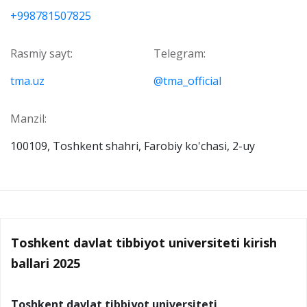
+998781507825
Rasmiy sayt:
Telegram:
tma.uz
@tma_official
Manzil:
100109, Toshkent shahri, Farobiy ko'chasi, 2-uy
Toshkent davlat tibbiyot universiteti kirish
ballari 2025
Toshkent davlat tibbiyot universiteti