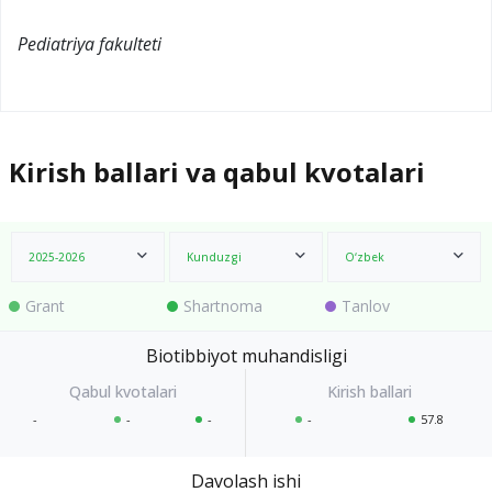
Pediatriya fakulteti
Kirish ballari va qabul kvotalari
2025-2026
Kunduzgi
O‘zbek
Grant
Shartnoma
Tanlov
Biotibbiyot muhandisligi
-
-
-
-
57.8
Davolash ishi