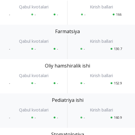
-
-
-
-
166
Farmatsiya
-
-
-
-
130.7
Oliy hamshiralik ishi
-
-
-
-
152.9
Pediatriya ishi
-
-
-
-
160.9
Stomatologiya