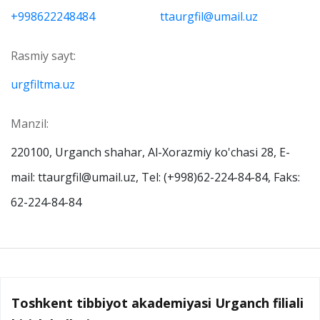
+998622248484
ttaurgfil@umail.uz
Rasmiy sayt:
urgfiltma.uz
Manzil:
220100, Urganch shahar, Al-Xorazmiy ko'chasi 28, E-
mail: ttaurgfil@umail.uz, Tel: (+998)62-224-84-84, Faks:
62-224-84-84
Toshkent tibbiyot akademiyasi Urganch filiali