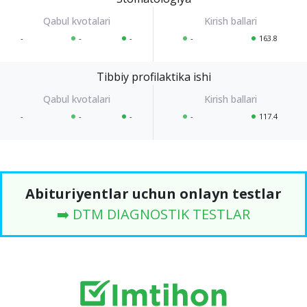
-
-
-
-
163.8
Tibbiy profilaktika ishi
-
-
-
-
117.4
Abituriyentlar uchun onlayn testlar
➡️ DTM DIAGNOSTIK TESTLAR