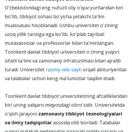
O'zbekistondagi eng nufuzli oliy o'quv yurtlaridan biri
bo'lib, tibbiyot sohasi bo'yicha yetakchi ta'lim
muassasasi hisoblanadi. Ushbu universitet o'zining
uzoq yillik tarixiga ega bo'lib, ko'plab tajribali
mutaxassislar va professorlar bilan ta'minlangan.
Toshkent davlat tibbiyot universiteti o'zining yuqori
sifatli ta'limi va zamonaviy infratuzilmasi bilan ajralib
turadi. Universitet
rasmiy veb-sayti
orqali abituriyentlar
va talabalar uchun keng ma'lumotlar taqdim etadi.
Toshkent davlat tibbiyot universitetining afzalliklaridan
biri uning xalqaro miqyosdagi obro'sidir. Universitetda
o'qish jarayoni
zamonaviy tibbiyot texnologiyalari
va ilmiy tadqiqotlar
asosida olib boriladi. Talabalar
yuqori malakali pedagoglar nazorati ostida nazariy va