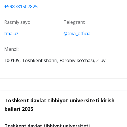
+998781507825
Rasmiy sayt:
Telegram:
tma.uz
@tma_official
Manzil:
100109, Toshkent shahri, Farobiy ko'chasi, 2-uy
Toshkent davlat tibbiyot universiteti kirish
ballari 2025
Toshkent davlat tibbiyot universiteti