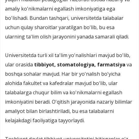
amaliy ko'nikmalarni egallash imkoniyatiga ega
bo'lishadi. Bundan tashqari, universitetda talabalar
uchun qulay sharoitlar yaratilgan bo'lib, bu esa
ularning ta'lim olish jarayonini yanada samarali qiladi.
Universitetda turli xil ta'lim yo'nalishlari mavjud bo'lib,
ular orasida
tibbiyot, stomatologiya, farmatsiya
va
boshqa sohalar mavjud. Har bir yo'nalish bo'yicha
alohida fakultet va kafedralar mavjud bo'lib, ular
talabalarga chuqur bilim va ko'nikmalarni egallash
imkoniyatini beradi. O'qitish jarayonida nazariy bilimlar
amaliyot bilan birlashtiriladi, bu esa talabalarni
kelajakdagi faoliyatiga tayyorlaydi.