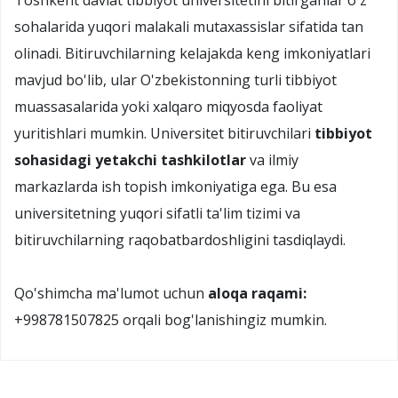
Toshkent davlat tibbiyot universitetini bitirganlar o'z
sohalarida yuqori malakali mutaxassislar sifatida tan
olinadi. Bitiruvchilarning kelajakda keng imkoniyatlari
mavjud bo'lib, ular O'zbekistonning turli tibbiyot
muassasalarida yoki xalqaro miqyosda faoliyat
yuritishlari mumkin. Universitet bitiruvchilari
tibbiyot
sohasidagi yetakchi tashkilotlar
va ilmiy
markazlarda ish topish imkoniyatiga ega. Bu esa
universitetning yuqori sifatli ta'lim tizimi va
bitiruvchilarning raqobatbardoshligini tasdiqlaydi.
Qo'shimcha ma'lumot uchun
aloqa raqami:
+998781507825 orqali bog'lanishingiz mumkin.