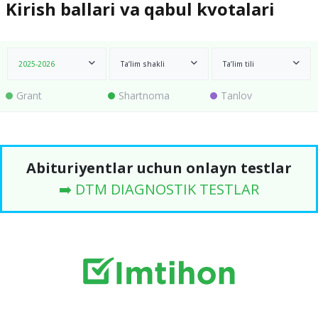
Kirish ballari va qabul kvotalari
2025-2026
Ta’lim shakli
Ta’lim tili
Grant
Shartnoma
Tanlov
Abituriyentlar uchun onlayn testlar
➡️ DTM DIAGNOSTIK TESTLAR