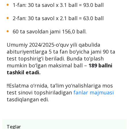
1-fan: 30 ta savol x 3.1 ball = 93.0 ball
2-fan: 30 ta savol x 2.1 ball = 63.0 ball
60 ta savoldan jami 156,0 ball.
Umumiy 2024/2025-o‘quv yili qabulida
abituriyentlarga 5 ta fan bo‘yicha jami 90 ta
test topshirig‘i beriladi. Bunda to‘plash
mumkin bo‘lgan maksimal ball –
189 ballni
tashkil etadi.
‼️Eslatma o‘rnida, ta’lim yo‘nalishlariga mos
test sinovi topshiriladigan
fanlar majmuasi
tasdiqlangan edi.
Teglar