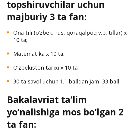
topshiruvchilar uchun
majburiy 3 ta fan:
Ona tili (o‘zbek, rus, qoraqalpoq v.b. tillar) x
10 ta;
Matematika x 10 ta;
O‘zbekiston tarixi x 10 ta;
30 ta savol uchun 1.1 balldan jami 33 ball.
Bakalavriat ta’lim
yo‘nalishiga mos bo‘lgan 2
ta fan: