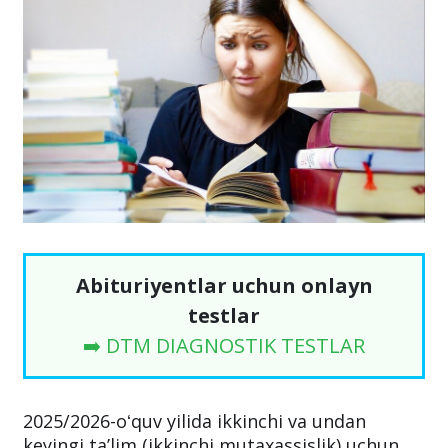
Abituriyentlar uchun onlayn
testlar
➡️ DTM DIAGNOSTIK TESTLAR
2025/2026-oʻquv yilida ikkinchi va undan
keyingi taʼlim (ikkinchi mutaxassislik) uchun