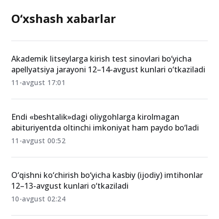
O‘xshash xabarlar
Akademik litseylarga kirish test sinovlari bo‘yicha
apellyatsiya jarayoni 12–14-avgust kunlari o‘tkaziladi
11-avgust 17:01
Endi «beshtalik»dagi oliygohlarga kirolmagan
abituriyentda oltinchi imkoniyat ham paydo bo‘ladi
11-avgust 00:52
O‘qishni ko‘chirish bo‘yicha kasbiy (ijodiy) imtihonlar
12–13-avgust kunlari o‘tkaziladi
10-avgust 02:24