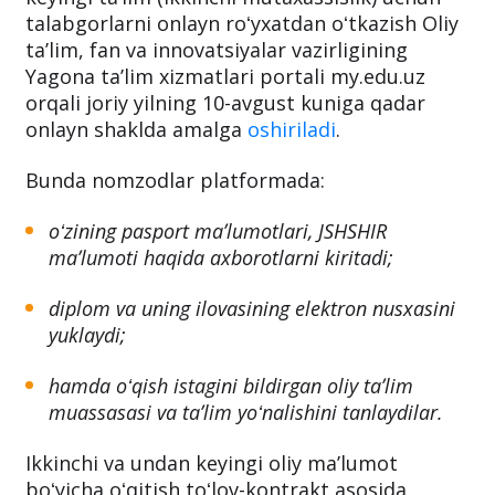
talabgorlarni onlayn roʻyxatdan oʻtkazish Oliy
taʼlim, fan va innovatsiyalar vazirligining
Yagona taʼlim xizmatlari portali my.edu.uz
orqali joriy yilning 10-avgust kuniga qadar
onlayn shaklda amalga
oshiriladi
.
Bunda nomzodlar platformada:
oʻzining pasport maʼlumotlari, JSHSHIR
maʼlumoti haqida axborotlarni kiritadi;
diplom va uning ilovasining elektron nusxasini
yuklaydi;
hamda oʻqish istagini bildirgan oliy taʼlim
muassasasi va taʼlim yoʻnalishini tanlaydilar.
Ikkinchi va undan keyingi oliy maʼlumot
boʻyicha oʻqitish toʻlov-kontrakt asosida