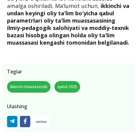
amalga oshiriladi. Ma’lumot uchun,
ikkinchi va
undan keyingi oliy ta’lim bo‘yicha qabul
parametrlari oliy ta’lim muassasasining
ilmiy-pedagogik salohiyati va moddiy-texnik
bazasi hisobga olingan holda oliy ta’lim
muassasasi kengashi tomonidan belgilanadi.
Teglar
ikkinchi mutaxassislik
qabul 2025
Ulashing