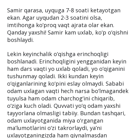
Samir qarasa, uyquga 7-8 soati ketayotgan
ekan. Agar uyqudan 2-3 soatini olsa,
imtihonga ko‘proq vaqt ajrata olar ekan.
Qanday yaxshi! Samir kam uxlab, ko‘p o‘qishni
boshlaydi.
Lekin keyinchalik o‘qishga erinchoqligi
boshlanadi. Erinchoqligini yengganidan keyin
ham dars vaqti yo uxlab qoladi, yo o‘qiganini
tushunmay qoladi. Ikki kundan keyin
o‘qiganlarining ko‘pini eslay olmaydi. Sababi
odam uxlagan vaqti hech narsa bo‘lmagandek
tuyulsa ham odam charchog‘ini chiqarib,
o‘ziga kuch oladi. Quvvati yo‘q odam yaxshi
tayyorlana olmasligi tabiiy. Bundan tashqari,
odam uxlayotganida miya o‘rgangan
ma’lumotlarini o‘zi takrorlaydi, ya’ni
uxlayotganingizda ham qiynalmasdan