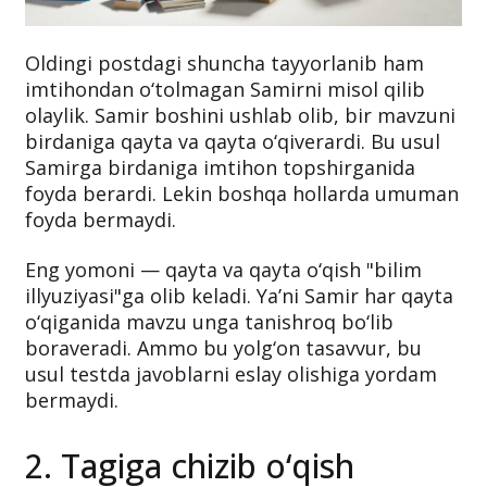
Oldingi postdagi shuncha tayyorlanib ham
imtihondan o‘tolmagan Samirni misol qilib
olaylik. Samir boshini ushlab olib, bir mavzuni
birdaniga qayta va qayta o‘qiverardi. Bu usul
Samirga birdaniga imtihon topshirganida
foyda berardi. Lekin boshqa hollarda umuman
foyda bermaydi.
Eng yomoni — qayta va qayta o‘qish "bilim
illyuziyasi"ga olib keladi. Ya’ni Samir har qayta
o‘qiganida mavzu unga tanishroq bo‘lib
boraveradi. Ammo bu yolg‘on tasavvur, bu
usul testda javoblarni eslay olishiga yordam
bermaydi.
2. Tagiga chizib o‘qish