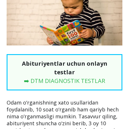
Abituriyentlar uchun onlayn
testlar
➡️ DTM DIAGNOSTIK TESTLAR
Odam o‘rganishning xato usullaridan
foydalanib, 10 soat o‘rganib ham qariyb hech
nima o‘rganmasligi mumkin. Tasavvur qiling,
abituriyent shuncha o‘zini berib, 3 oy 10