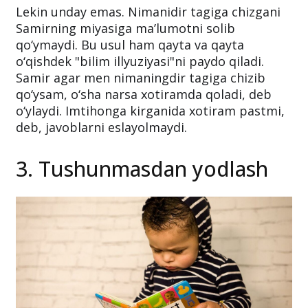
Lekin unday emas. Nimanidir tagiga chizgani
Samirning miyasiga ma’lumotni solib
qo‘ymaydi. Bu usul ham qayta va qayta
o‘qishdek "bilim illyuziyasi"ni paydo qiladi.
Samir agar men nimaningdir tagiga chizib
qo‘ysam, o‘sha narsa xotiramda qoladi, deb
o‘ylaydi. Imtihonga kirganida xotiram pastmi,
deb, javoblarni eslayolmaydi.
3. Tushunmasdan yodlash