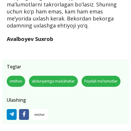
ma’lumotlarni takrorlagan bo‘lasiz. Shuning
uchun ko‘p ham emas, kam ham emas
me’yorida uxlash kerak. Bekordan bekorga
odamning uxlashga ehtiyoji yo‘q.
Avalboyev Suxrob
Teglar
imtihon
abituriyentga maslahatlar
Foydali ma'lumotlar
Ulashing