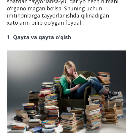
soatdan tayyorlansa-yu, qariyb hech nimani
o‘rganolmagan bo‘lsa. Shuning uchun
imtihonlarga tayyorlanishda qilinadigan
xatolarni bilib qo‘ygan foydali.
Qayta va qayta o‘qish