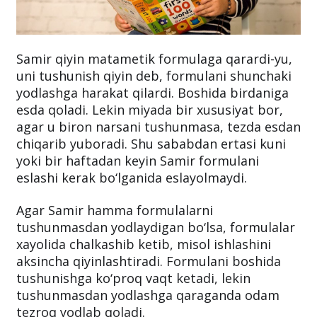
Samir qiyin matametik formulaga qarardi-yu,
uni tushunish qiyin deb, formulani shunchaki
yodlashga harakat qilardi. Boshida birdaniga
esda qoladi. Lekin miyada bir xususiyat bor,
agar u biron narsani tushunmasa, tezda esdan
chiqarib yuboradi. Shu sababdan ertasi kuni
yoki bir haftadan keyin Samir formulani
eslashi kerak bo‘lganida eslayolmaydi.
Agar Samir hamma formulalarni
tushunmasdan yodlaydigan bo‘lsa, formulalar
xayolida chalkashib ketib, misol ishlashini
aksincha qiyinlashtiradi. Formulani boshida
tushunishga ko‘proq vaqt ketadi, lekin
tushunmasdan yodlashga qaraganda odam
tezroq yodlab qoladi.