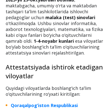
maktabgacha, umumiy o‘rta va maktabdan
tashqari ta’lim tashkilotlarida ishlovchi
pedagoglar uchun
malaka (test) sinovlari
o‘tkazilmoqda. Ushbu sinovlar informatika,
axborot texnologiyalari, matematika, va fizika
kabi o‘quv fanlari bo‘yicha o‘qituvchilarni
qamrab oldi.
1-4-noyabr kunlari
esa viloyatlar
bo‘ylab boshlang‘ich ta’lim o‘qituvchilarining
attestatsiya sinovlari rejalashtirilgan.
Attestatsiyada ishtirok etadigan
viloyatlar
Quyidagi viloyatlarda boshlang‘ich ta’lim
o‘qituvchilarining ro‘yxati kiritilgan:
Qoraqalpog‘iston Respublikasi