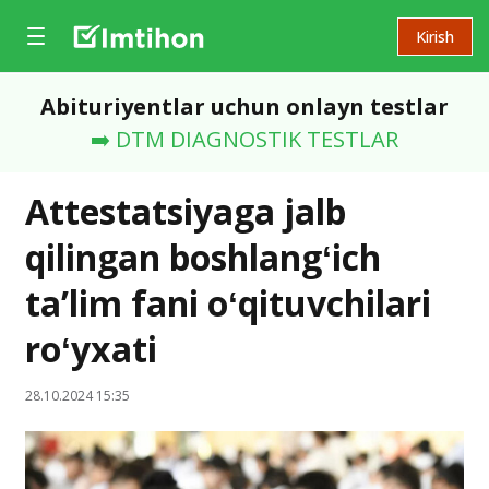
Kirish
Abituriyentlar uchun onlayn testlar
➡️ DTM DIAGNOSTIK TESTLAR
Attestatsiyaga jalb
qilingan boshlangʻich
ta’lim fani oʻqituvchilari
roʻyxati
28.10.2024 15:35