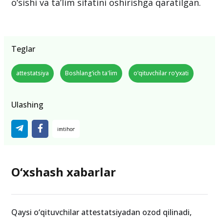
o‘sishi va ta’lim sifatini oshirishga qaratilgan.
Teglar
attestatsiya
Boshlang‘ich ta'lim
o‘qituvchilar ro‘yxati
Ulashing
O‘xshash xabarlar
Qaysi o‘qituvchilar attestatsiyadan ozod qilinadi,