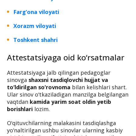
Farg‘ona viloyati
Xorazm viloyati
Toshkent shahri
Attestatsiyaga oid ko‘rsatmalar
Attestatsiyaga jalb qilingan pedagoglar
sinovga
shaxsni tasdiqlovchi hujjat va
to‘ldirilgan so‘rovnoma
bilan kelishlari shart.
Ular sinov o‘tkaziladigan manzilga belgilangan
vaqtdan
kamida yarim soat oldin yetib
borishlari
lozim.
O‘qituvchilarning malakasini tasdiqlashga
yo‘naltirilgan ushbu sinovlar ularning kasbiy