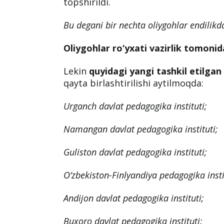
topshirildi.
Bu degani bir nechta oliygohlar endilikd
Oliygohlar ro‘yxati vazirlik tomoni
Lekin
quyidagi yangi tashkil etilga
qayta birlashtirilishi aytilmoqda:
Urganch davlat pedagogika instituti;
Namangan davlat pedagogika instituti;
Guliston davlat pedagogika instituti;
O‘zbekiston-Finlyandiya pedagogika insti
Andijon davlat pedagogika instituti;
Buxoro davlat pedagogika instituti;