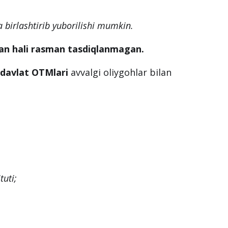
a birlashtirib yuborilishi mumkin.
dan hali rasman tasdiqlanmagan.
n davlat OTMlari
avvalgi oliygohlar bilan
tuti;