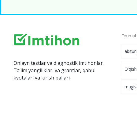
Ommabo
abitur
Onlayn testlar va diagnostik imtihonlar.
O'qish
Ta‘lim yangiliklari va grantlar, qabul
kvotalari va kirish ballari.
magis