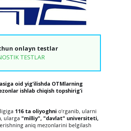
chun onlayn testlar
NOSTIK TESTLAR
asiga oid yig‘ilishda OTMlarning
onlar ishlab chiqish topshirig‘i
ligiga
116 ta oliyoghni
o‘rganib, ularni
h, ularga
"milliy", "davlat" universiteti,
rishning aniq mezonlarini belgilash