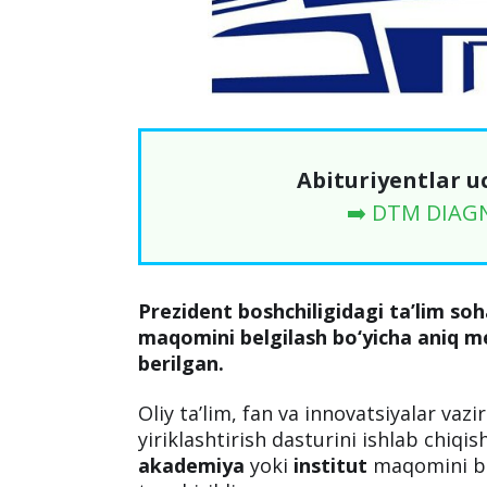
Abituriyentlar u
➡️ DTM DIAG
Prezident boshchiligidagi ta’lim soh
maqomini belgilash bo‘yicha aniq mez
berilgan.
Oliy ta’lim, fan va innovatsiyalar vazir
yiriklashtirish dasturini ishlab chiqis
akademiya
yoki
institut
maqomini be