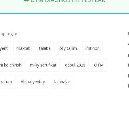
p teglar
iyent
maktab
talaba
oliy ta'lim
imtihon
ni ko'chirish
milliy sertifikat
qabul 2025
OTM
tratura
Abituriyentlar
talabalar