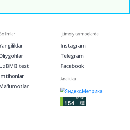
Bo‘limlar
Ijtimoiy tarmoqlarda
Yangiliklar
Instagram
Oliygohlar
Telegram
UzBMB test
Facebook
Imtihonlar
Analitika
Ma'lumotlar