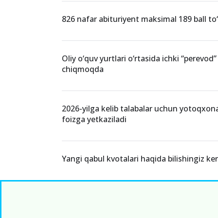
826 nafar abituriyent maksimal 189 ball to‘
Oliy o‘quv yurtlari o‘rtasida ichki “perevod” 
chiqmoqda
2026-yilga kelib talabalar uchun yotoqxona
foizga yetkaziladi
Yangi qabul kvotalari haqida bilishingiz ke