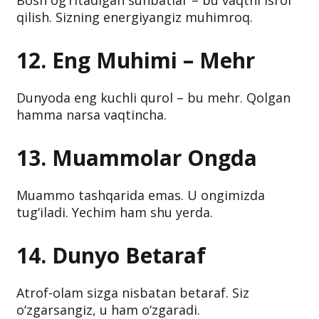
Bosh og‘ritadigan suhbatlar – bu vaqtni isrof
qilish. Sizning energiyangiz muhimroq.
12. Eng Muhimi – Mehr
Dunyoda eng kuchli qurol – bu mehr. Qolgan
hamma narsa vaqtincha.
13. Muammolar Ongda
Muammo tashqarida emas. U ongimizda
tug‘iladi. Yechim ham shu yerda.
14. Dunyo Betaraf
Atrof-olam sizga nisbatan betaraf. Siz
o‘zgarsangiz, u ham o‘zgaradi.