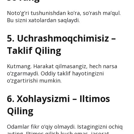
Noto‘g‘ri tushunishdan ko‘ra, so‘rash ma’qul.
Bu sizni xatolardan saqlaydi.
5. Uchrashmoqchimisiz –
Taklif Qiling
Kutmang. Harakat qilmasangiz, hech narsa
o‘zgarmaydi. Oddiy taklif hayotingizni
o‘zgartirishi mumkin.
6. Xohlaysizmi – Iltimos
Qiling
Odamlar fikr o‘qiy olmaydi. Istagingizni ochiq
ayting. Iltimos qilish kuch emas, jasorat