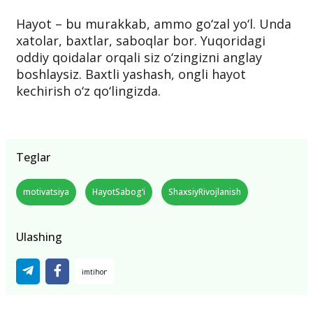
Hayot – bu murakkab, ammo go‘zal yo‘l. Unda
xatolar, baxtlar, saboqlar bor. Yuqoridagi
oddiy qoidalar orqali siz o‘zingizni anglay
boshlaysiz. Baxtli yashash, ongli hayot
kechirish o‘z qo‘lingizda.
Teglar
motivatsiya
HayotSabog‘i
ShaxsiyRivojlanish
Ulashing