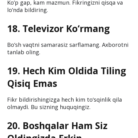
Ko‘p gap, kam mazmun. Fikringizni qisqa va
lo‘nda bildiring.
18. Televizor Ko‘rmang
Bo‘sh vaqtni samarasiz sarflamang. Axborotni
tanlab oling.
19. Hech Kim Oldida Tiling
Qisiq Emas
Fikr bildirishingizga hech kim to‘sqinlik qila
olmaydi. Bu sizning huquqingiz.
20. Boshqalar Ham Siz