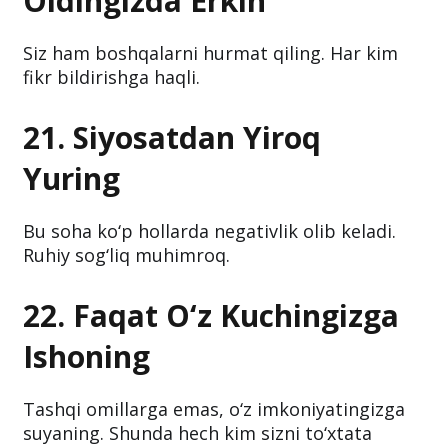
Oldingizda Erkin
Siz ham boshqalarni hurmat qiling. Har kim
fikr bildirishga haqli.
21. Siyosatdan Yiroq
Yuring
Bu soha ko‘p hollarda negativlik olib keladi.
Ruhiy sog‘liq muhimroq.
22. Faqat O‘z Kuchingizga
Ishoning
Tashqi omillarga emas, o‘z imkoniyatingizga
suyaning. Shunda hech kim sizni to‘xtata