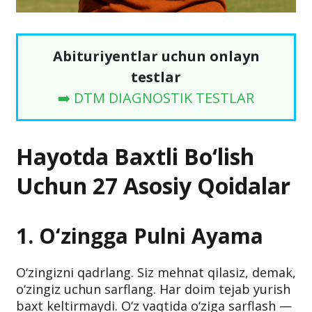
Abituriyentlar uchun onlayn
testlar
➡️ DTM DIAGNOSTIK TESTLAR
Hayotda Baxtli Bo‘lish
Uchun 27 Asosiy Qoidalar
1. O‘zingga Pulni Ayama
O‘zingizni qadrlang. Siz mehnat qilasiz, demak,
o‘zingiz uchun sarflang. Har doim tejab yurish
baxt keltirmaydi. O‘z vaqtida o‘ziga sarflash —