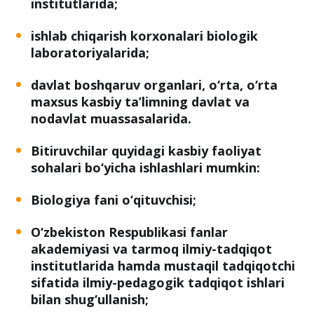
institutlarida;
ishlab chiqarish korxonalari biologik
laboratoriyalarida;
davlat boshqaruv organlari, o‘rta, o‘rta
maxsus kasbiy ta’limning davlat va
nodavlat muassasalarida.
Bitiruvchilar quyidagi kasbiy faoliyat
sohalari bo‘yicha ishlashlari mumkin:
Biologiya fani o‘qituvchisi;
O‘zbekiston Respublikasi fanlar
akademiyasi va tarmoq ilmiy-tadqiqot
institutlarida hamda mustaqil tadqiqotchi
sifatida ilmiy-pedagogik tadqiqot ishlari
bilan shug‘ullanish;