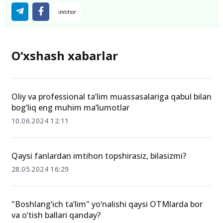
O‘xshash xabarlar
Oliy va professional ta’lim muassasalariga qabul bilan
bog‘liq eng muhim ma’lumotlar
10.06.2024 12:11
Qaysi fanlardan imtihon topshirasiz, bilasizmi?
28.05.2024 16:29
"Boshlang‘ich taʼlim" yo‘nalishi qaysi OTMlarda bor
va o‘tish ballari qanday?