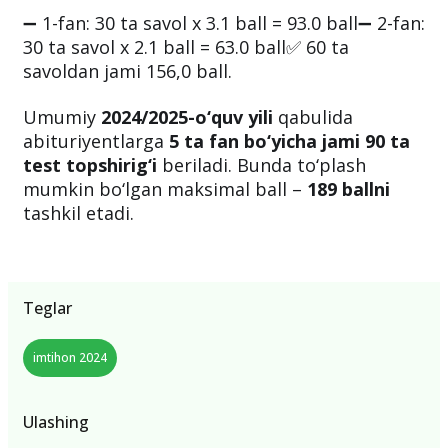
➖ 1-fan: 30 ta savol x 3.1 ball = 93.0 ball➖ 2-fan:
30 ta savol x 2.1 ball = 63.0 ball✅ 60 ta
savoldan jami 156,0 ball.
Umumiy
2024/2025-o‘quv yili
qabulida
abituriyentlarga
5 ta fan bo‘yicha jami 90 ta
test topshirig‘i
beriladi. Bunda to‘plash
mumkin bo‘lgan maksimal ball –
189 ballni
tashkil etadi.
Teglar
imtihon 2024
Ulashing