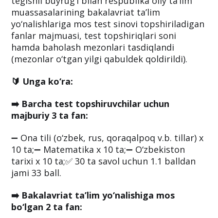
tegishli buyrug‘i bilan respublika oliy ta’lim
muassasalarining bakalavriat ta’lim
yo‘nalishlariga mos test sinovi topshiriladigan
fanlar majmuasi, test topshiriqlari soni
hamda baholash mezonlari tasdiqlandi
(mezonlar o‘tgan yilgi qabuldek qoldirildi).
🔰 Unga ko‘ra:
➡️ Barcha test topshiruvchilar uchun
majburiy 3 ta fan:
➖ Ona tili (o‘zbek, rus, qoraqalpoq v.b. tillar) x
10 ta;➖ Matematika x 10 ta;➖ O‘zbekiston
tarixi x 10 ta;✅ 30 ta savol uchun 1.1 balldan
jami 33 ball.
➡️ Bakalavriat ta’lim yo‘nalishiga mos
bo‘lgan 2 ta fan: