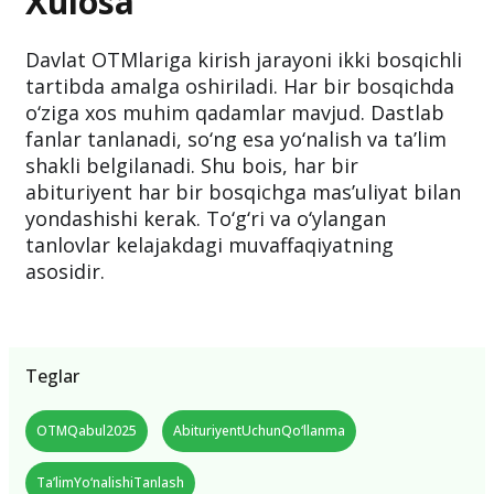
Xulosa
Davlat OTMlariga kirish jarayoni ikki bosqichli
tartibda amalga oshiriladi. Har bir bosqichda
o‘ziga xos muhim qadamlar mavjud. Dastlab
fanlar tanlanadi, so‘ng esa yo‘nalish va ta’lim
shakli belgilanadi. Shu bois, har bir
abituriyent har bir bosqichga mas’uliyat bilan
yondashishi kerak. To‘g‘ri va o‘ylangan
tanlovlar kelajakdagi muvaffaqiyatning
asosidir.
Teglar
OTMQabul2025
AbituriyentUchunQo‘llanma
Ta’limYo‘nalishiTanlash