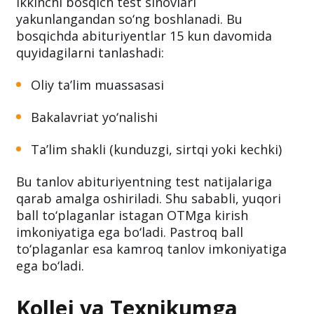
Ikkinchi bosqich test sinovlari
yakunlangandan so‘ng boshlanadi. Bu
bosqichda abituriyentlar 15 kun davomida
quyidagilarni tanlashadi:
Oliy ta’lim muassasasi
Bakalavriat yo‘nalishi
Ta’lim shakli (kunduzgi, sirtqi yoki kechki)
Bu tanlov abituriyentning test natijalariga
qarab amalga oshiriladi. Shu sababli, yuqori
ball to‘plaganlar istagan OTMga kirish
imkoniyatiga ega bo‘ladi. Pastroq ball
to‘plaganlar esa kamroq tanlov imkoniyatiga
ega bo‘ladi.
Kollej va Texnikumga