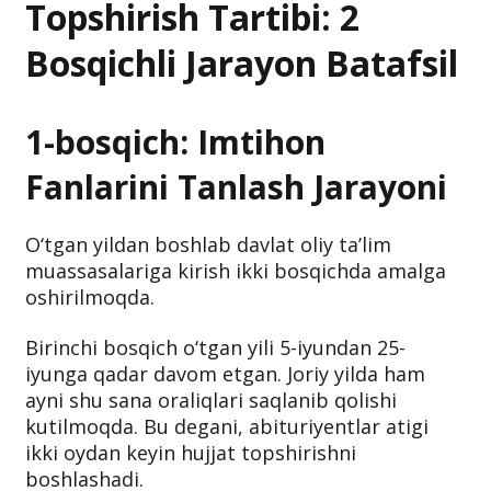
Topshirish Tartibi: 2
Bosqichli Jarayon Batafsil
1-bosqich: Imtihon
Fanlarini Tanlash Jarayoni
O‘tgan yildan boshlab davlat oliy ta’lim
muassasalariga kirish ikki bosqichda amalga
oshirilmoqda.
Birinchi bosqich o‘tgan yili 5-iyundan 25-
iyunga qadar davom etgan. Joriy yilda ham
ayni shu sana oraliqlari saqlanib qolishi
kutilmoqda. Bu degani, abituriyentlar atigi
ikki oydan keyin hujjat topshirishni
boshlashadi.