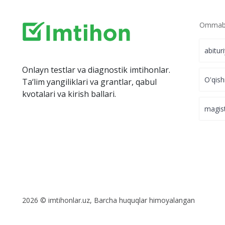
Ommabo
abitur
Onlayn testlar va diagnostik imtihonlar.
O'qish
Ta‘lim yangiliklari va grantlar, qabul
kvotalari va kirish ballari.
magis
2026 © imtihonlar.uz, Barcha huquqlar himoyalangan