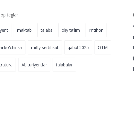
p teglar
iyent
maktab
talaba
oliy ta'lim
imtihon
ni ko'chirish
milliy sertifikat
qabul 2025
OTM
tratura
Abituriyentlar
talabalar