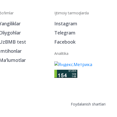
Bo‘limlar
Ijtimoiy tarmoqlarda
Yangiliklar
Instagram
Oliygohlar
Telegram
UzBMB test
Facebook
Imtihonlar
Analitika
Ma'lumotlar
Foydalanish shartlari