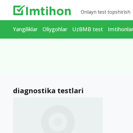
Onlayn test topshirish
Yangiliklar
Oliygohlar
UzBMB test
Imtihonla
diagnostika testlari