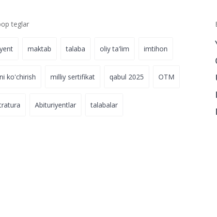
p teglar
iyent
maktab
talaba
oliy ta'lim
imtihon
ni ko'chirish
milliy sertifikat
qabul 2025
OTM
tratura
Abituriyentlar
talabalar