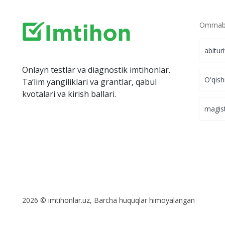
Ommabo
abitur
Onlayn testlar va diagnostik imtihonlar.
O'qish
Ta‘lim yangiliklari va grantlar, qabul
kvotalari va kirish ballari.
magis
2026 © imtihonlar.uz, Barcha huquqlar himoyalangan