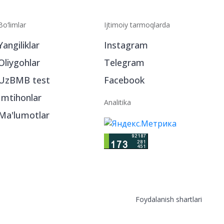
Bo‘limlar
Ijtimoiy tarmoqlarda
Yangiliklar
Instagram
Oliygohlar
Telegram
UzBMB test
Facebook
Imtihonlar
Analitika
Ma'lumotlar
Foydalanish shartlari