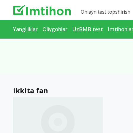
Onlayn test topshirish
Yangiliklar
Oliygohlar
UzBMB test
Imtihonla
ikkita fan