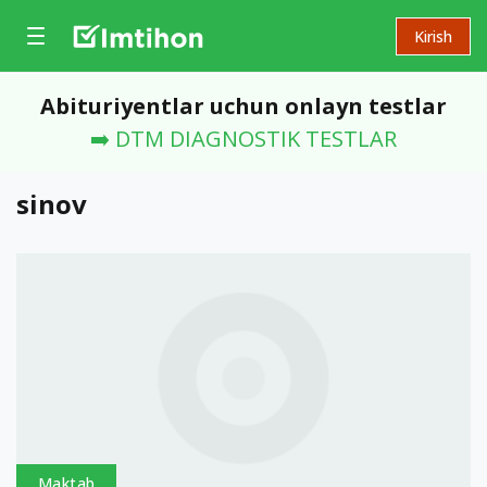
Kirish
Abituriyentlar uchun onlayn testlar
➡️ DTM DIAGNOSTIK TESTLAR
sinov
Maktab