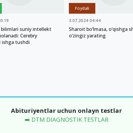
Foydali
00:19
3.07.2024 04:44
bilimlari suniy intellekt
Sharoit bo‘lmasa, o‘qishga s
olanadi: Cerebry
o‘zingiz yarating
 ishga tushdi
Abituriyentlar uchun onlayn testlar
➡️ DTM DIAGNOSTIK TESTLAR