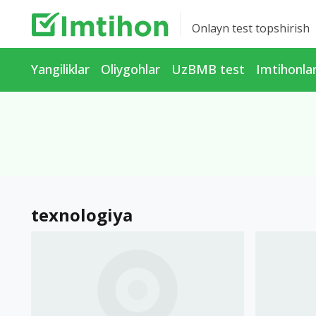
Onlayn test topshirish
Yangiliklar
Oliygohlar
UzBMB test
Imtihonla
texnologiya