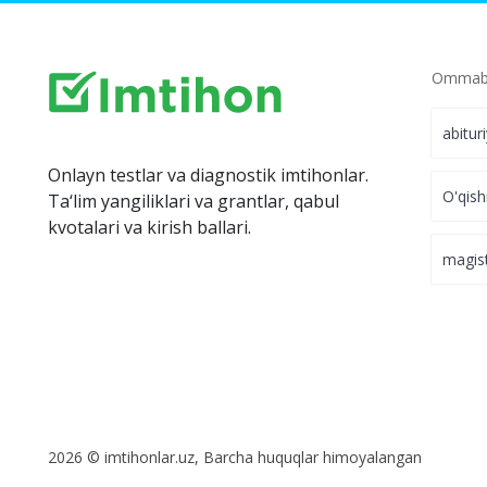
Ommabo
abitur
Onlayn testlar va diagnostik imtihonlar.
O'qish
Ta‘lim yangiliklari va grantlar, qabul
kvotalari va kirish ballari.
magis
2026 © imtihonlar.uz, Barcha huquqlar himoyalangan