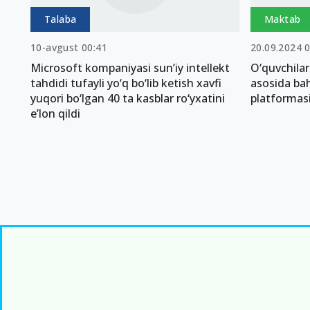
Talaba
Maktab
10-avgust 00:41
20.09.2024 
Microsoft kompaniyasi sunʼiy intellekt
O‘quvchilar 
tahdidi tufayli yo‘q bo‘lib ketish xavfi
asosida bah
yuqori bo‘lgan 40 ta kasblar ro‘yxatini
platformasi
eʼlon qildi