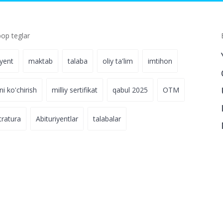
p teglar
iyent
maktab
talaba
oliy ta'lim
imtihon
ni ko'chirish
milliy sertifikat
qabul 2025
OTM
tratura
Abituriyentlar
talabalar