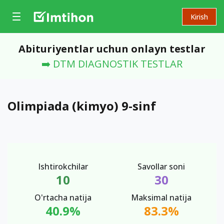
Kirish
Abituriyentlar uchun onlayn testlar
➡️ DTM DIAGNOSTIK TESTLAR
Olimpiada (kimyo) 9-sinf
Ishtirokchilar
Savollar soni
10
30
O'rtacha natija
Maksimal natija
40.9%
83.3%