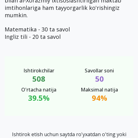
bilan al-Xorazmiy ixtisoslashtirilgan maktab
imtihonlariga ham tayyorgarlik ko'rishingiz
mumkin.
Matematika - 30 ta savol
Ingliz tili - 20 ta savol
Ishtirokchilar
Savollar soni
508
50
O'rtacha natija
Maksimal natija
39.5%
94%
Ishtirok etish uchun saytda ro'yxatdan o'ting yoki