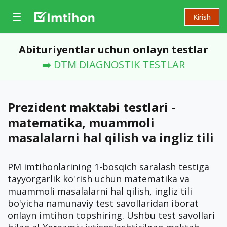
Kirish
Abituriyentlar uchun onlayn testlar
➡️ DTM DIAGNOSTIK TESTLAR
Prezident maktabi testlari -
matematika, muammoli
masalalarni hal qilish va ingliz tili
PM imtihonlarining 1-bosqich saralash testiga
tayyorgarlik ko'rish uchun matematika va
muammoli masalalarni hal qilish, ingliz tili
bo'yicha namunaviy test savollaridan iborat
onlayn imtihon topshiring. Ushbu test savollari