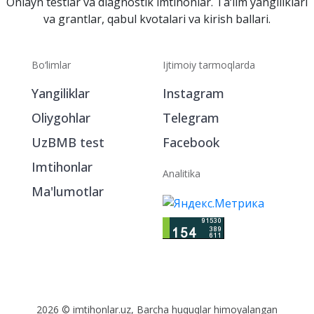
Onlayn testlar va diagnostik imtihonlar. Ta‘lim yangiliklari
va grantlar, qabul kvotalari va kirish ballari.
Bo‘limlar
Ijtimoiy tarmoqlarda
Yangiliklar
Instagram
Oliygohlar
Telegram
UzBMB test
Facebook
Imtihonlar
Analitika
Ma'lumotlar
2026 © imtihonlar.uz, Barcha huquqlar himoyalangan