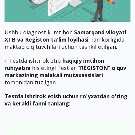
Ushbu diagnostik imtihon
Samarqand viloyati
XTB va Registon ta'lim loyihasi
hamkorligida
maktab o'qituvchilari uchun tashkil etilgan.
✅Testda ishtirok etib
haqiqiy imtihon
ruhiyatini
his eting! Testlar
“REGISTON” o‘quv
markazining malakali mutaxassislari
tomonidan tuzilgan.
Testda ishtirok etish uchun ro'yxatdan o'ting
va kerakli fanni tanlang: