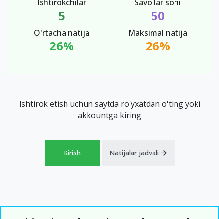
Ishtirokchilar
Savollar soni
5
50
O'rtacha natija
Maksimal natija
26%
26%
Ishtirok etish uchun saytda ro'yxatdan o'ting yoki
akkountga kiring
Kirish
Natijalar jadvali