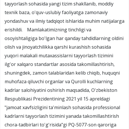
tayyorlash sohasida yangi tizim shakllanib, moddiy
texnik baza, o'quv-uslubiy faoliyatga zamonaviy
yondashuv va ilmiy tadqiqot ishlarida muhim natijalarga
erishildi. Mamlakatimizning tinchligi va
osoyishtaligiga bo'lgan har qanday tahdidlarning oldini
olish va jinoyatchilikka qarshi kurashish sohasida
yuqori malakali mutaxassislarni tayyorlash tizimini
ilg'or xalqaro standartlar asosida takomillashtirish,
shuningdek, zamon talablaridan kelib chiqib, huquqni
muhofaza qiluvchi organlar va Qurolli kuchlarning
kadrlar salohiyatini oshirish maqsadida, O'zbekiston
Respublikasi Prezidentining 2021 yil 15 apreldagi
"jamoat xavfsizligini ta'minlash sohasida professional
kadrlarni tayyorlash tizimini yanada takomillashtirish
chora-tadbirlari to'g'risida"gi PQ-5077-son qaroriga