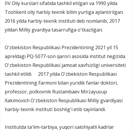
IIV Oliy kurslari sifatida tashkil etilgan va 1990 yilda
Toshkent oliy harbiy texnik bilim yurtiga aylantirilgan.
2016 yilda harbiy-texnik instituti deb nomlanib, 2017
yildan Milliy gvardiya tasarrufiga o'tkazilgan.
O'zbekiston Respublikasi Prezidentining 2021 yil 15
apreldagi PQ-5077-son qarori asosida institut negizida
O'zbekiston Respublikasi jamoat xavfsizligi universiteti
tashkil etildi. 2017 yilda O'zbekiston Respublikasi
Prezidentining Farmoni bilan yuridik fanlar doktori,
professor, polkovnik Rustambaev Mirzayusup
Xakimovich O'zbekiston Respublikasi Milliy gvardiyasi
harbiy-texnik instituti boshlig'i etib tayinlandi.
Institutda ta'lim-tarbiya, yuqori salohiyatli kadrlar