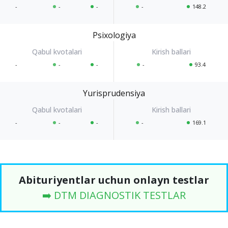
-
-
-
-
148.2
Psixologiya
-
-
-
-
93.4
Yurisprudensiya
-
-
-
-
169.1
Abituriyentlar uchun onlayn testlar
➡️ DTM DIAGNOSTIK TESTLAR