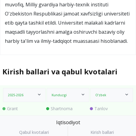
muvofiq, Milliy gvardiya harbiy-texnik instituti
O'zbekiston Respublikasi jamoat xavfsizligi universiteti
etib qayta tashkil etildi. Universitet malakali kadrlarni
maqsadli tayyorlashni amalga oshiruvchi bazaviy oliy
harbiy ta'lim va ilmiy-tadqiqot muassasasi hisoblanadi.
Kirish ballari va qabul kvotalari
2025-2026
Kunduzgi
O‘zbek
Grant
Shartnoma
Tanlov
Iqtisodiyot