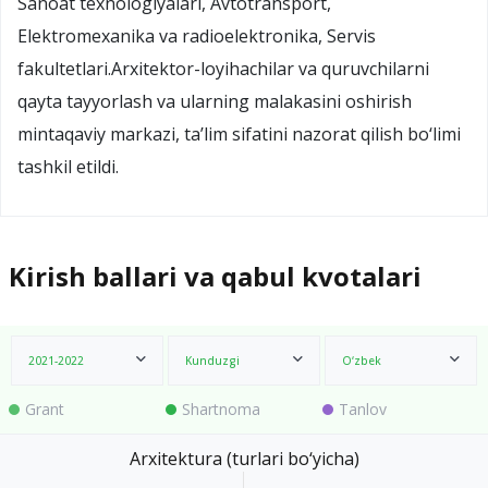
Sanoat texnologiyalari, Avtotransport,
Elektromexanika va radioelektronika, Servis
fakultetlari.Arxitektor-loyihachilar va quruvchilarni
qayta tayyorlash va ularning malakasini oshirish
mintaqaviy markazi, ta’lim sifatini nazorat qilish bo‘limi
tashkil etildi.
Kirish ballari va qabul kvotalari
2021-2022
Kunduzgi
O‘zbek
Grant
Shartnoma
Tanlov
Arxitektura (turlari bo‘yicha)