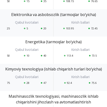
50
15
35
108.15
76.65
Elektronika va asbobsozlik (tarmoqlar bo‘yicha)
25
5
20
103.95
72.45
Energetika (tarmoqlar bo‘yicha)
50
10
40
113.4
73.5
Kimyoviy texnologiya (ishlab chiqarish turlari bo‘yicha)
75
28
47
92.4
75.6
Mashinasozlik texnologiyasi, mashinasozlik ishlab
chiqarishini jihozlash va avtomatlashtirish