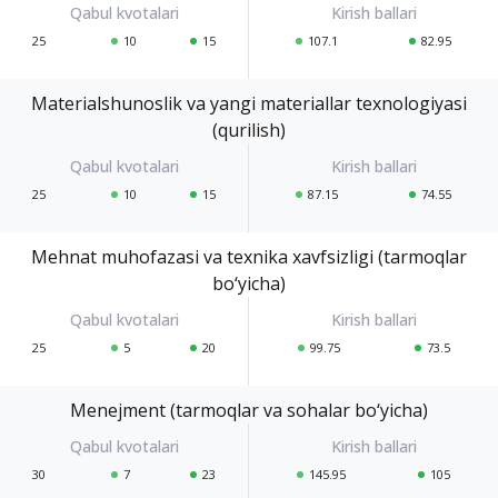
25
10
15
107.1
82.95
Materialshunoslik va yangi materiallar texnologiyasi
(qurilish)
25
10
15
87.15
74.55
Mehnat muhofazasi va texnika xavfsizligi (tarmoqlar
bo‘yicha)
25
5
20
99.75
73.5
Menejment (tarmoqlar va sohalar bo‘yicha)
30
7
23
145.95
105