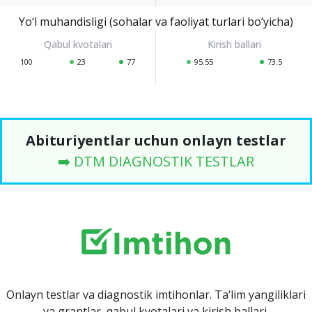
Yo‘l muhandisligi (sohalar va faoliyat turlari bo‘yicha)
100
23
77
95.55
73.5
Abituriyentlar uchun onlayn testlar
➡️ DTM DIAGNOSTIK TESTLAR
Onlayn testlar va diagnostik imtihonlar. Ta‘lim yangiliklari
va grantlar, qabul kvotalari va kirish ballari.