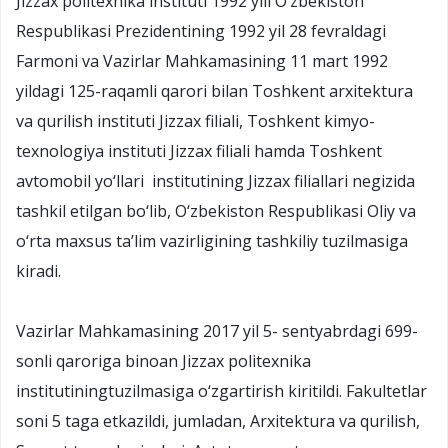
Jizzax politexnika instituti 1992 yili O‘zbekiston
Respublikasi Prezidentining 1992 yil 28 fevraldagi
Farmoni va Vazirlar Mahkamasining 11 mart 1992
yildagi 125-raqamli qarori bilan Toshkent arxitektura
va qurilish instituti Jizzax filiali, Toshkent kimyo-
texnologiya instituti Jizzax filiali hamda Toshkent
avtomobil yo‘llari institutining Jizzax filiallari negizida
tashkil etilgan bo‘lib, O‘zbekiston Respublikasi Oliy va
o‘rta maxsus ta’lim vazirligining tashkiliy tuzilmasiga
kiradi.
Vazirlar Mahkamasining 2017 yil 5- sentyabrdagi 699-
sonli qaroriga binoan Jizzax politexnika
institutiningtuzilmasiga o‘zgartirish kiritildi. Fakultetlar
soni 5 taga etkazildi, jumladan, Arxitektura va qurilish,