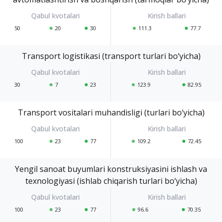
50
20
30
111.3
77.7
Transport logistikasi (transport turlari bo‘yicha)
30
7
23
123.9
82.95
Transport vositalari muhandisligi (turlari bo‘yicha)
100
23
77
109.2
72.45
Yengil sanoat buyumlari konstruksiyasini ishlash va
texnologiyasi (ishlab chiqarish turlari bo‘yicha)
100
23
77
96.6
70.35