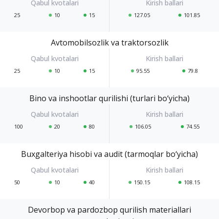
25
10
15
127.05
101.85
Avtomobilsozlik va traktorsozlik
25
10
15
95.55
79.8
Bino va inshootlar qurilishi (turlari bo‘yicha)
100
20
80
106.05
74.55
Buxgalteriya hisobi va audit (tarmoqlar bo‘yicha)
50
10
40
150.15
108.15
Devorbop va pardozbop qurilish materiallari