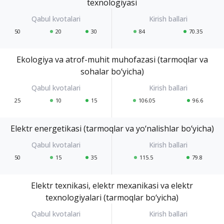
texnologiyasi
50
20
30
84
70.35
Ekologiya va atrof-muhit muhofazasi (tarmoqlar va
sohalar bo‘yicha)
25
10
15
106.05
96.6
Elektr energetikasi (tarmoqlar va yo‘nalishlar bo‘yicha)
50
15
35
115.5
79.8
Elektr texnikasi, elektr mexanikasi va elektr
texnologiyalari (tarmoqlar bo‘yicha)