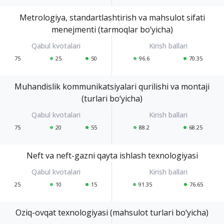
Metrologiya, standartlashtirish va mahsulot sifati
menejmenti (tarmoqlar bo‘yicha)
75
25
50
96.6
70.35
Muhandislik kommunikatsiyalari qurilishi va montaji
(turlari bo‘yicha)
75
20
55
88.2
68.25
Neft va neft-gazni qayta ishlash texnologiyasi
25
10
15
91.35
76.65
Oziq-ovqat texnologiyasi (mahsulot turlari bo‘yicha)