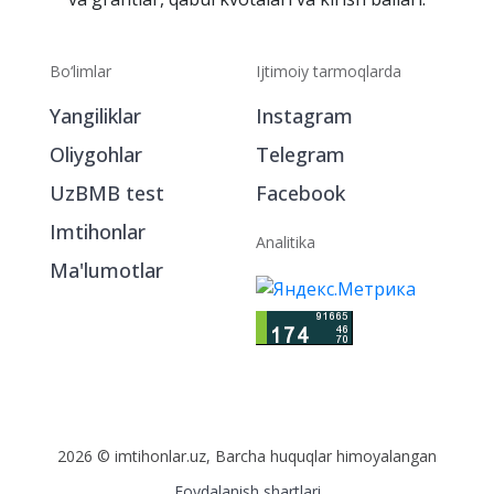
Bo‘limlar
Ijtimoiy tarmoqlarda
Yangiliklar
Instagram
Oliygohlar
Telegram
UzBMB test
Facebook
Imtihonlar
Analitika
Ma'lumotlar
2026 © imtihonlar.uz, Barcha huquqlar himoyalangan
Foydalanish shartlari