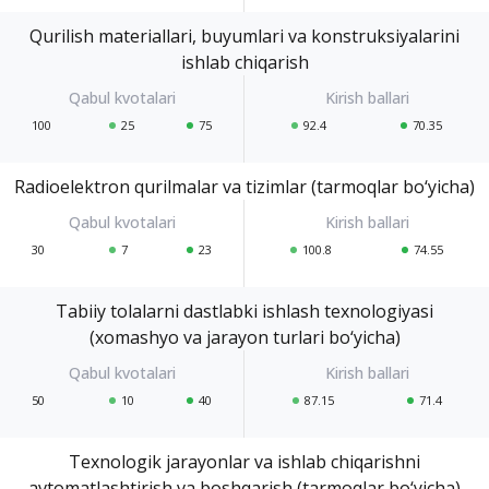
Qurilish materiallari, buyumlari va konstruksiyalarini
ishlab chiqarish
100
25
75
92.4
70.35
Radioelektron qurilmalar va tizimlar (tarmoqlar bo‘yicha)
30
7
23
100.8
74.55
Tabiiy tolalarni dastlabki ishlash texnologiyasi
(xomashyo va jarayon turlari bo‘yicha)
50
10
40
87.15
71.4
Texnologik jarayonlar va ishlab chiqarishni
avtomatlashtirish va boshqarish (tarmoqlar bo‘yicha)