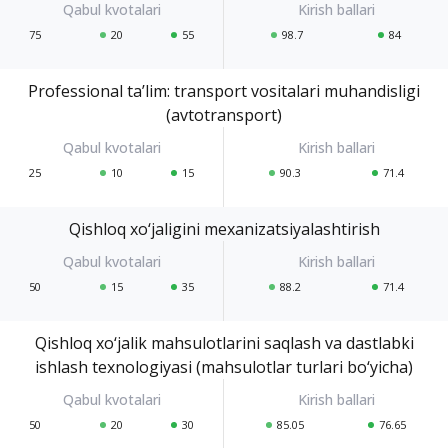
75
20
55
98.7
84
Professional ta’lim: transport vositalari muhandisligi
(avtotransport)
25
10
15
90.3
71.4
Qishloq xo‘jaligini mexanizatsiyalashtirish
50
15
35
88.2
71.4
Qishloq xo‘jalik mahsulotlarini saqlash va dastlabki
ishlash texnologiyasi (mahsulotlar turlari bo‘yicha)
50
20
30
85.05
76.65