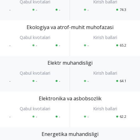
-
-
-
-
74.3
Ekologiya va atrof-muhit muhofazasi
-
-
-
-
65.2
Elektr muhandisligi
-
-
-
-
64.1
Elektronika va asbobsozlik
-
-
-
-
62.2
Energetika muhandisligi