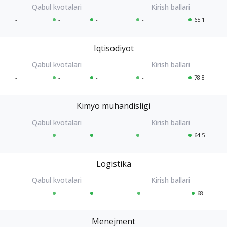
-
-
-
-
65.1
Iqtisodiyot
-
-
-
-
78.8
Kimyo muhandisligi
-
-
-
-
64.5
Logistika
-
-
-
-
68
Menejment