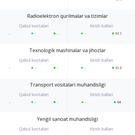
Radioelektron qurilmalar va tizimlar
-
-
-
-
61.1
Texnologik mashinalar va jihozlar
-
-
-
-
61.2
Transport vositalari muhandisligi
-
-
-
-
64
Yengil sanoat muhandisligi