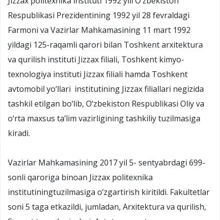
Jizzax politexnika instituti 1992 yili O‘zbekiston
Respublikasi Prezidentining 1992 yil 28 fevraldagi
Farmoni va Vazirlar Mahkamasining 11 mart 1992
yildagi 125-raqamli qarori bilan Toshkent arxitektura
va qurilish instituti Jizzax filiali, Toshkent kimyo-
texnologiya instituti Jizzax filiali hamda Toshkent
avtomobil yo‘llari institutining Jizzax filiallari negizida
tashkil etilgan bo‘lib, O‘zbekiston Respublikasi Oliy va
o‘rta maxsus ta’lim vazirligining tashkiliy tuzilmasiga
kiradi.
Vazirlar Mahkamasining 2017 yil 5- sentyabrdagi 699-
sonli qaroriga binoan Jizzax politexnika
institutiningtuzilmasiga o‘zgartirish kiritildi. Fakultetlar
soni 5 taga etkazildi, jumladan, Arxitektura va qurilish,