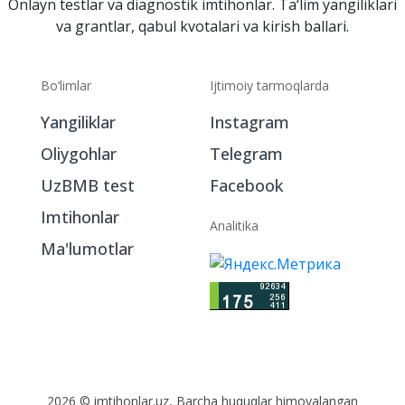
Onlayn testlar va diagnostik imtihonlar. Ta‘lim yangiliklari
va grantlar, qabul kvotalari va kirish ballari.
Bo‘limlar
Ijtimoiy tarmoqlarda
Yangiliklar
Instagram
Oliygohlar
Telegram
UzBMB test
Facebook
Imtihonlar
Analitika
Ma'lumotlar
2026 © imtihonlar.uz, Barcha huquqlar himoyalangan