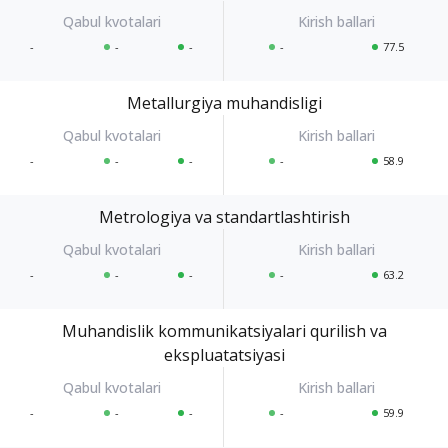
-
-
-
-
77.5
Metallurgiya muhandisligi
-
-
-
-
58.9
Metrologiya va standartlashtirish
-
-
-
-
63.2
Muhandislik kommunikatsiyalari qurilish va
ekspluatatsiyasi
-
-
-
-
59.9