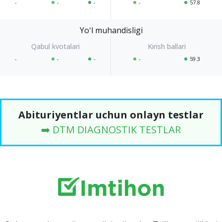
-
-
-
-
57.8
Yoʻl muhandisligi
-
-
-
-
59.3
Abituriyentlar uchun onlayn testlar
➡️ DTM DIAGNOSTIK TESTLAR