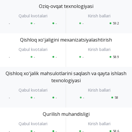
Oziq-ovqat texnologiyasi
-
-
-
-
59.2
Qishloq xoʻjaligini mexanizatsiyalashtirish
-
-
-
-
58.9
Qishloq xoʻjalik mahsulotlarini saqlash va qayta ishlash
texnologiyasi
-
-
-
-
58
Qurilish muhandisligi
-
-
-
-
58.6