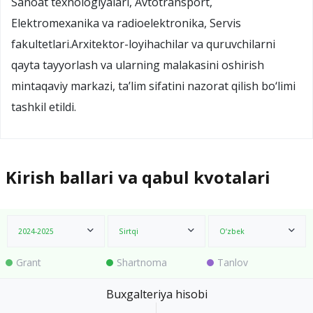
Sanoat texnologiyalari, Avtotransport,
Elektromexanika va radioelektronika, Servis
fakultetlari.Arxitektor-loyihachilar va quruvchilarni
qayta tayyorlash va ularning malakasini oshirish
mintaqaviy markazi, ta’lim sifatini nazorat qilish bo‘limi
tashkil etildi.
Kirish ballari va qabul kvotalari
2024-2025
Sirtqi
O‘zbek
Grant
Shartnoma
Tanlov
Buxgalteriya hisobi