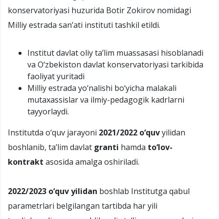
konservatoriyasi huzurida Botir Zokirov nomidagi
Milliy estrada san’ati instituti tashkil etildi.
Institut davlat oliy ta’lim muassasasi hisoblanadi
va O‘zbekiston davlat konservatoriyasi tarkibida
faoliyat yuritadi
Milliy estrada yo‘nalishi bo‘yicha malakali
mutaxassislar va ilmiy-pedagogik kadrlarni
tayyorlaydi.
Institutda o‘quv jarayoni
2021/2022 o‘quv
yilidan
boshlanib, ta’lim davlat
granti
hamda
to‘lov-
kontrakt
asosida amalga oshiriladi.
2022/2023 o‘quv yilidan
boshlab Institutga qabul
parametrlari belgilangan tartibda har yili