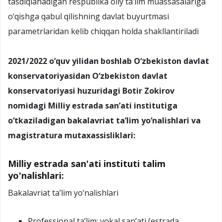
tasdiqlanadigan respublika oliy ta’lim muassasalariga
o‘qishga qabul qilishning davlat buyurtmasi
parametrlaridan kelib chiqqan holda shakllantiriladi
2021/2022 o‘quv yilidan boshlab O‘zbekiston davlat
konservatoriyasidan O‘zbekiston davlat
konservatoriyasi huzuridagi Botir Zokirov
nomidagi Milliy estrada san’ati institutiga
o‘tkaziladigan bakalavriat ta’lim yo‘nalishlari va
magistratura mutaxassisliklari:
Milliy estrada san'ati instituti talim
yo'nalishlari:
Bakalavriat ta’lim yo‘nalishlari
Professional ta’lim: vokal san’ati (estrada