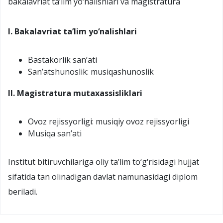
bakalavriat ta’lim yo‘nalishlari va magistratura
I. Bakalavriat ta’lim yo‘nalishlari
Bastakorlik san’ati
San’atshunoslik: musiqashunoslik
II. Magistratura mutaxassisliklari
Ovoz rejissyorligi: musiqiy ovoz rejissyorligi
Musiqa san’ati
Institut bitiruvchilariga oliy ta’lim to‘g‘risidagi hujjat
sifatida tan olinadigan davlat namunasidagi diplom
beriladi.