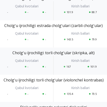
-
-
-
101.9
88.7
Cholgʻu ijrochiligi: estrada cholgʻulari (zarbli cholgʻular)
-
-
-
143.5
79.9
Cholgʻu ijrochiligi: torli cholgʻular (skripka, alt)
-
-
-
167
101.9
Cholgʻu ijrochiligi: torli cholgʻular (violonchel kontrabas)
-
-
-
135.4
70.5