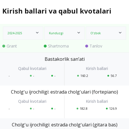
Kirish ballari va qabul kvotalari
2024-2025
Kunduzgi
O‘zbek
Grant
Shartnoma
Tanlov
Bastakorlik sanʼati
-
-
-
160.2
56.7
Cholgʻu ijrochiligi: estrada cholgʻulari (fortepiano)
-
-
-
182.8
126.9
Cholgʻu ijrochiligi: estrada cholgʻulari (gitara bas)