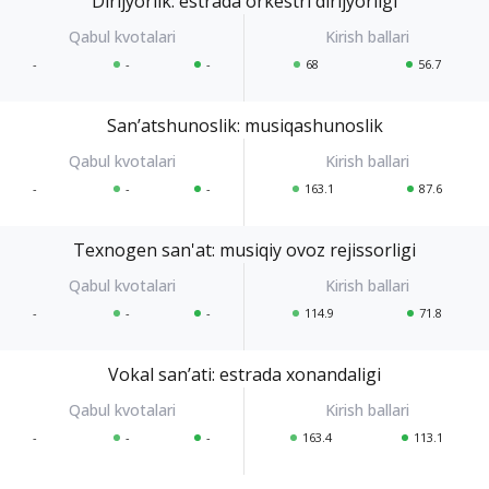
Dirijyorlik: estrada orkestri dirijyorligi
-
-
-
68
56.7
Sanʼatshunoslik: musiqashunoslik
-
-
-
163.1
87.6
Texnogen san'at: musiqiy ovoz rejissorligi
-
-
-
114.9
71.8
Vokal sanʼati: estrada xonandaligi
-
-
-
163.4
113.1