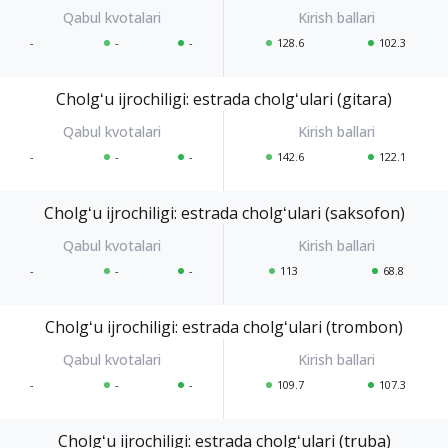
-
-
-
128.6
102.3
Cholgʻu ijrochiligi: estrada cholgʻulari (gitara)
-
-
-
142.6
122.1
Cholgʻu ijrochiligi: estrada cholgʻulari (saksofon)
-
-
-
113
68.8
Cholgʻu ijrochiligi: estrada cholgʻulari (trombon)
-
-
-
109.7
107.3
Cholgʻu ijrochiligi: estrada cholgʻulari (truba)