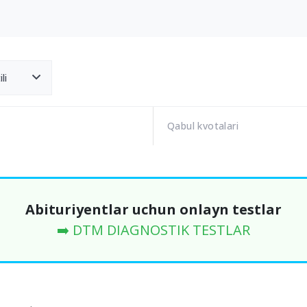
li
Qabul kvotalari
Abituriyentlar uchun onlayn testlar
➡️ DTM DIAGNOSTIK TESTLAR