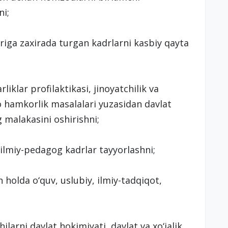
ni;
riga zaxirada turgan kadrlarni kasbiy qayta
klar profilaktikasi, jinoyatchilik va
o hamkorlik masalalari yuzasidan davlat
 malakasini oshirishni;
 ilmiy-pedagog kadrlar tayyorlashni;
an holda o‘quv, uslubiy, ilmiy-tadqiqot,
ilarni davlat hokimiyati, davlat va xo‘jalik