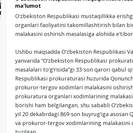
ma'lumot
O‘zbekiston Respublikasi mustaqillikka erish
organlari faoliyatini takomillashtirish bilan 
malakasini oshirish masalasiga alohida e’tibor 
Ushbu maqsadda O‘zbekiston Respublikasi Vaz
yanvarida “O‘zbekiston Respublikasi prokuratur
masalalari to‘g‘risida”gi 33-son qarori qabul q
Respublikasi prokuraturasi huzurida Qonunc
prokuror-tergov xodimlari malakasini oshirish
prokuratura organlari xodimlarining malakasini
borishi ham belgilangan, shu sababli O‘zbeki
yil 20 dekabrdagi 869-son buyrug‘iga asosa
va prokuror-tergov xodimlarining malakasini 
tuzilgan.