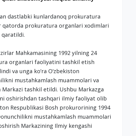
gan dastlabki kunlardanoq prokuratura
bir qatorda prokuratura organlari xodimlari
qaratildi.
irlar Mahkamasining 1992 yilning 24
a organlari faoliyatini tashkil etish
ilindi va unga ko‘ra O‘zbekiston
hilikni mustahkamlash muammolari va
 Markazi tashkil etildi. Ushbu Markazga
 oshirishdan tashqari ilmiy faoliyat olib
ston Respublikasi Bosh prokurorining 1994
n Qonunchilikni mustahkamlash muammolari
oshirish Markazining Ilmiy kengashi