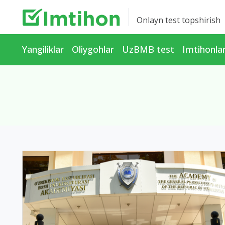
Onlayn test topshirish
Yangiliklar
Oliygohlar
UzBMB test
Imtihonla