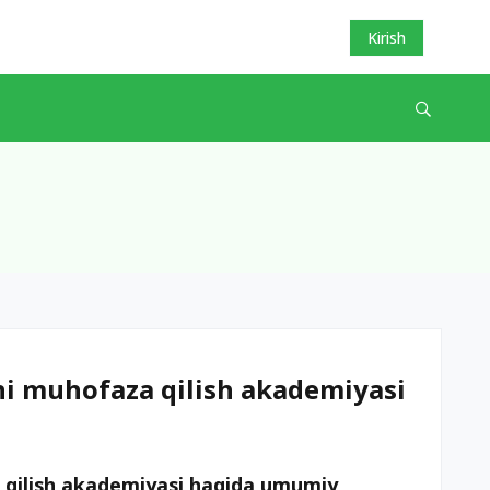
Kirish
i muhofaza qilish akademiyasi
 qilish akademiyasi haqida umumiy