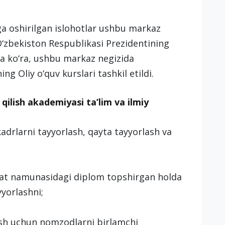
a oshirilgan islohotlar ushbu markaz
 O‘zbekiston Respublikasi Prezidentining
ga ko‘ra, ushbu markaz negizida
g Oliy o‘quv kurslari tashkil etildi.
ilish akademiyasi ta’lim va ilmiy
kadrlarni tayyorlash, qayta tayyorlash va
avlat namunasidagi diplom topshirgan holda
yyorlashni;
ash uchun nomzodlarni birlamchi