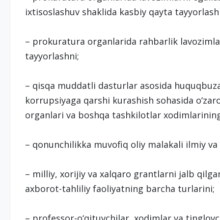
ixtisoslashuv shaklida kasbiy qayta tayyorlash
– prokuratura organlarida rahbarlik lavozimla
tayyorlashni;
– qisqa muddatli dasturlar asosida huquqbuzarli
korrupsiyaga qarshi kurashish sohasida o‘zar
organlari va boshqa tashkilotlar xodimlarining
– qonunchilikka muvofiq oliy malakali ilmiy va
– milliy, xorijiy va xalqaro grantlarni jalb qilg
axborot-tahliliy faoliyatning barcha turlarini;
– professor-o‘qituvchilar, xodimlar va tinglovch