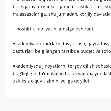
boshqaruvi organlari, jamoat tashkilotlari, shu
muassasalariga, shu jumladan, xorijiy davlatla
– noshirlik faoliyatini amalga oshiradi.
Akademiyada kadrlarni tayyorlash, qayta tayyo
dasturlari belgilangan tartibda budjet va to‘l
Akademiyada jinoyatlarni tergov qilish sohasid
bog‘liqligini ta’minlagan holda yagona yondas
uzluksiz o‘quv tizimini yo‘lga qo‘yildi.