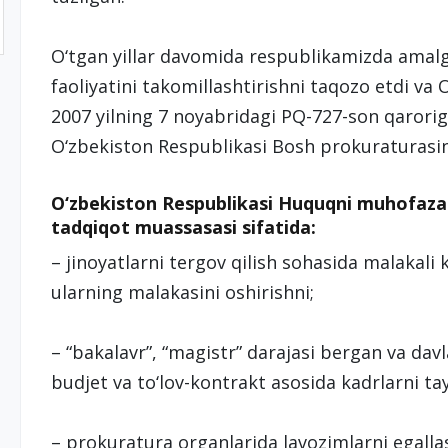
O‘tgan yillar davomida respublikamizda amalg
faoliyatini takomillashtirishni taqozo etdi va
2007 yilning 7 noyabridagi PQ-727-son qarori
O‘zbekiston Respublikasi Bosh prokuraturasinin
O‘zbekiston Respublikasi Huquqni muhofaza q
tadqiqot muassasasi sifatida:
– jinoyatlarni tergov qilish sohasida malakali 
ularning malakasini oshirishni;
– “bakalavr”, “magistr” darajasi bergan va d
budjet va to‘lov-kontrakt asosida kadrlarni ta
– prokuratura organlarida lavozimlarni egall