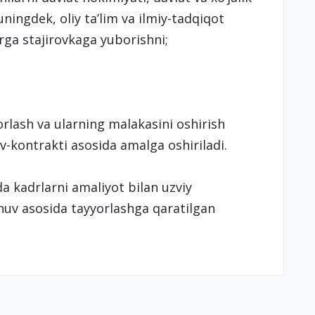
ningdek, oliy ta’lim va ilmiy-tadqiqot
rga stajirovkaga yuborishni;
rlash va ularning malakasini oshirish
ov-kontrakti asosida amalga oshiriladi.
a kadrlarni amaliyot bilan uzviy
huv asosida tayyorlashga qaratilgan