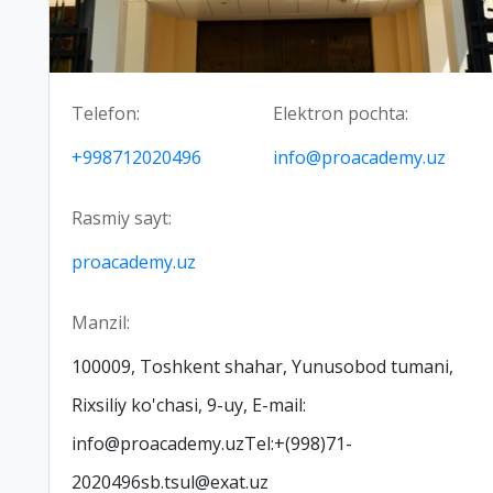
Telefon:
Elektron pochta:
+998712020496
info@proacademy.uz
Rasmiy sayt:
proacademy.uz
Manzil:
100009, Toshkent shahar, Yunusobod tumani,
Rixsiliy ko'chasi, 9-uy, E-mail:
info@proacademy.uzTel:+(998)71-
2020496sb.tsul@exat.uz