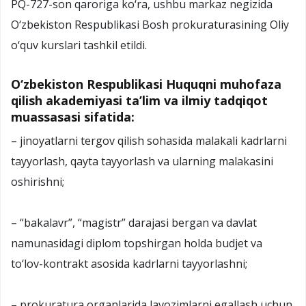
PQ-727-son qaroriga ko‘ra, ushbu markaz negizida
O‘zbekiston Respublikasi Bosh prokuraturasining Oliy
o‘quv kurslari tashkil etildi.
O‘zbekiston Respublikasi Huquqni muhofaza
qilish akademiyasi ta’lim va ilmiy tadqiqot
muassasasi sifatida:
– jinoyatlarni tergov qilish sohasida malakali kadrlarni
tayyorlash, qayta tayyorlash va ularning malakasini
oshirishni;
– “bakalavr”, “magistr” darajasi bergan va davlat
namunasidagi diplom topshirgan holda budjet va
to‘lov-kontrakt asosida kadrlarni tayyorlashni;
– prokuratura organlarida lavozimlarni egallash uchun