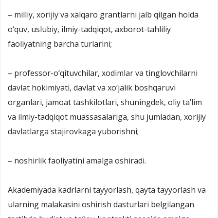
– milliy, xorijiy va xalqaro grantlarni jalb qilgan holda
o‘quv, uslubiy, ilmiy-tadqiqot, axborot-tahliliy
faoliyatning barcha turlarini;
– professor-o‘qituvchilar, xodimlar va tinglovchilarni
davlat hokimiyati, davlat va xo‘jalik boshqaruvi
organlari, jamoat tashkilotlari, shuningdek, oliy ta’lim
va ilmiy-tadqiqot muassasalariga, shu jumladan, xorijiy
davlatlarga stajirovkaga yuborishni;
– noshirlik faoliyatini amalga oshiradi.
Akademiyada kadrlarni tayyorlash, qayta tayyorlash va
ularning malakasini oshirish dasturlari belgilangan