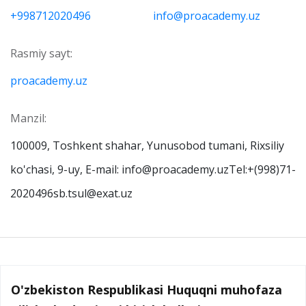
+998712020496
info@proacademy.uz
Rasmiy sayt:
proacademy.uz
Manzil:
100009, Toshkent shahar, Yunusobod tumani, Rixsiliy
ko'chasi, 9-uy, E-mail: info@proacademy.uzTel:+(998)71-
2020496sb.tsul@exat.uz
O'zbekiston Respublikasi Huquqni muhofaza