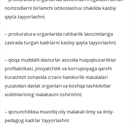
nomzodlarni birlamchi ixtisoslashuv shaklida kasbiy
qayta tayyorlashni;
– prokuratura organlarida rahbarlik lavozimlariga
zaxirada turgan kadrlarni kasbiy qayta tayyorlashni;
– qisqa muddatli dasturlar asosida huquqbuzarliklar
profilaktikasi, jinoyatchilik va korrupsiyaga qarshi
kurashish sohasida o‘zaro hamkorlik masalalari
yuzasidan davlat organlari va boshqa tashkilotlar
xodimlarining malakasini oshirishni;
– qonunchilikka muvofiq oliy malakali ilmiy va ilmiy-
pedagog kadrlar tayyorlashni;