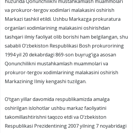
huzurida Qonunchilikni mustahkamlash muammolari
va prokuror-tergov xodimlari malakasini oshirish
Markazi tashkil etildi. Ushbu Markazga prokuratura
organlari xodimlarining malakasini oshirishdan
tashqari ilmiy faoliyat olib borishi ham belgilangan, shu
sababli O‘zbekiston Respublikasi Bosh prokurorining
1994 yil 20 dekabrdagi 869-son buyrug‘iga asosan
Qonunchilikni mustahkamlash muammolari va
prokuror-tergov xodimlarining malakasini oshirish
Markazining Ilmiy kengashi tuzilgan.
O‘tgan yillar davomida respublikamizda amalga
oshirilgan islohotlar ushbu markaz faoliyatini
takomillashtirishni taqozo etdi va O‘zbekiston
Respublikasi Prezidentining 2007 yilning 7 noyabridagi