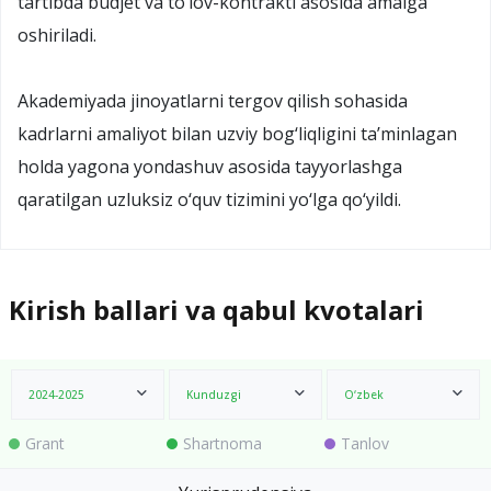
tartibda budjet va to‘lov-kontrakti asosida amalga
oshiriladi.
Akademiyada jinoyatlarni tergov qilish sohasida
kadrlarni amaliyot bilan uzviy bog‘liqligini ta’minlagan
holda yagona yondashuv asosida tayyorlashga
qaratilgan uzluksiz o‘quv tizimini yo‘lga qo‘yildi.
Kirish ballari va qabul kvotalari
2024-2025
Kunduzgi
O‘zbek
Grant
Shartnoma
Tanlov